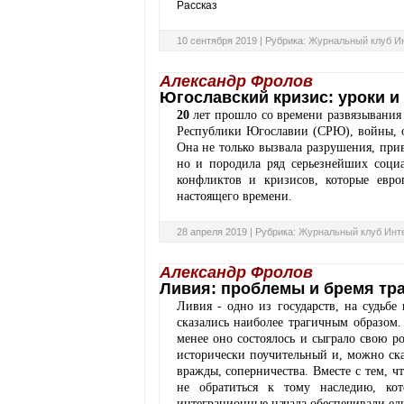
Рассказ
10 сентября 2019 |
Рубрика:
Журнальный клуб И
Александр Фролов
Югославский кризис: уроки и
20
лет прошло со времени развязывани
Республики Югославии (СРЮ), войны, о
Она не только вызвала разрушения, пр
но и породила ряд серьезнейших соци
конфликтов и кризисов, которые евро
настоящего времени.
28 апреля 2019 |
Рубрика:
Журнальный клуб Инт
Александр Фролов
Ливия: проблемы и бремя тр
Ливия - одно из государств, на судьбе
сказались наиболее трагичным образом
менее оно состоялось и сыграло свою р
исторически поучительный и, можно ска
вражды, соперничества. Вместе с тем, 
не обратиться к тому наследию, ко
интеграционные начала обеспечивали еди