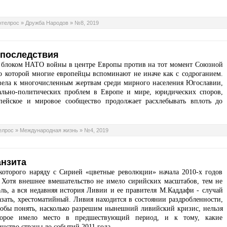
нтелрос
»
Дружба Народов
»
№8, 2019
 последствия
я блоком НАТО войны в центре Европы против на тот момент Союзной
 которой многие европейцы вспоминают не иначе как с содроганием.
ивела к многочисленным жертвам среди мирного населения Югославии,
ально-политических проблем в Европе и мире, юридических споров,
пейское и мировое сообщество продолжает расхлебывать вплоть до
елрос
»
Международная жизнь
»
№4, 2019
анзита
 которого наряду с Сирией «цветные революции» начала 2010-х годов
. Хотя внешнее вмешательство не имело сирийских масштабов, тем не
оль, а вся недавняя история Ливии и ее правителя М.Каддафи - случай
зать, хрестоматийный. Ливия находится в состоянии раздробленности,
чтобы понять, насколько разрешим нынешний ливийский кризис, нельзя
торое имело место в предшествующий период, и к тому, какие
нство страны до событий 2011 года.