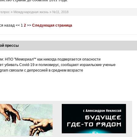
телрос
»
Международная жизнь
»
№11, 2018
ся назад
<<
1
2
>>
Следующая страница
ой прессы
ии: НПО "Мемориал"* как никогда подвергается опасности
т убивать Covid-19 и полиовирус, сообщают израильские ученые
tagram связали с депрессией в среднем возрасте