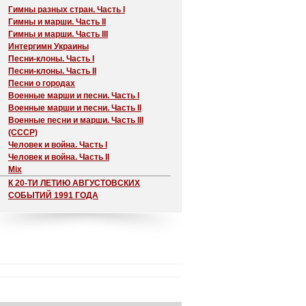
Гимны разных стран. Часть I
Гимны и марши. Часть II
Гимны и марши. Часть III
Интергимн Украины
Песни-клоны. Часть I
Песни-клоны. Часть II
Песни о городах
Военные марши и песни. Часть I
Военные марши и песни. Часть II
Военные песни и марши. Часть III
(СССР)
Человек и война. Часть I
Человек и война. Часть II
Mix
К 20-ТИ ЛЕТИЮ АВГУСТОВСКИХ
СОБЫТИЙ 1991 ГОДА