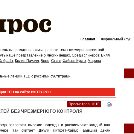
Главная
Журнальный клуб
ательные ролики на самые разные темы всемирно известной
ть наше представление о многих вещах. Среди спикеров:
Билл
Олбрайт
,
Колин Пауэлл
,
Боно
,
Стинг
,
Фабьен Кусто
,
Марина
ьные лекции TED с русскими субтитрами.
ции TED на сайте ИНТЕЛРОС
Просмотров: 1010
ЕТЕЙ БЕЗ ЧРЕЗМЕРНОГО КОНТРОЛЯ
когда возлагают высокие надежды и расписывают каждый шаг
мере, так считает Джули Литкотт-Хаймс. Бывший декан