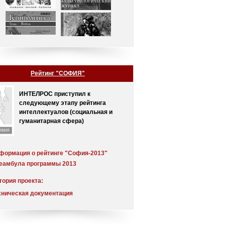
Рейтинг "СОФИЯ"
ИНТЕЛРОС приступил к
следующему этапу рейтинга
интеллектуалов (социальная и
гуманитарная сфера)
формация о рейтинге "София-2013"
еамбула программы 2013
тория проекта:
еамбула
хническая документация
мментарий
хнологическое обоснование проекта
спертный совет
чет о результатах обработки экспертных
тинг от 30.12.2005 (выпуск 2)
енок