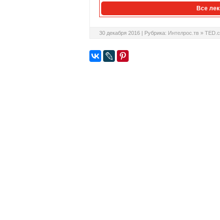
Все лек
30 декабря 2016 |
Рубрика:
Интелрос.тв
»
TED.