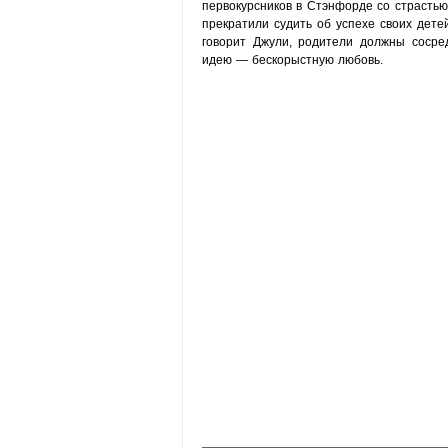
первокурсников в Стэнфорде со страстью
прекратили судить об успехе своих детей
говорит Джули, родители должны сосре
идею — бескорыстную любовь.