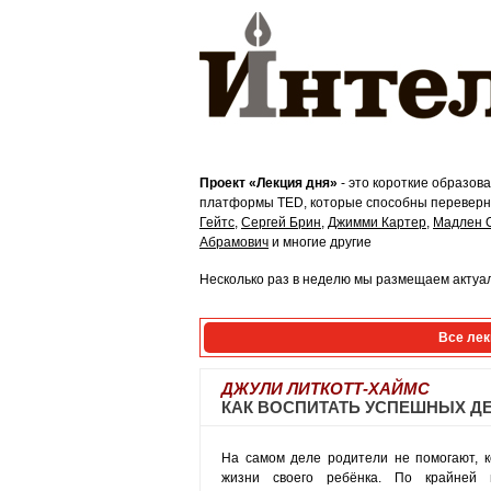
Проект «Лекция дня»
- это короткие образов
платформы TED, которые способны переверну
Гейтс
,
Сергей Брин
,
Джимми Картер
,
Мадлен 
Абрамович
и многие другие
Несколько раз в неделю мы размещаем актуал
Все лек
ДЖУЛИ ЛИТКОТТ-ХАЙМС
КАК ВОСПИТАТЬ УСПЕШНЫХ Д
На самом деле родители не помогают, 
жизни своего ребёнка. По крайней 