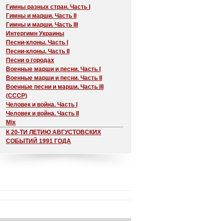
Гимны разных стран. Часть I
Гимны и марши. Часть II
Гимны и марши. Часть III
Интергимн Украины
Песни-клоны. Часть I
Песни-клоны. Часть II
Песни о городах
Военные марши и песни. Часть I
Военные марши и песни. Часть II
Военные песни и марши. Часть III
(СССР)
Человек и война. Часть I
Человек и война. Часть II
Mix
К 20-ТИ ЛЕТИЮ АВГУСТОВСКИХ
СОБЫТИЙ 1991 ГОДА