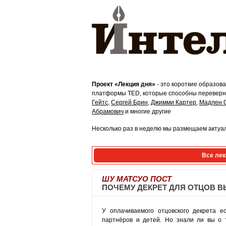
Проект «Лекция дня»
- это короткие образов
платформы TED, которые способны переверну
Гейтс
,
Сергей Брин
,
Джимми Картер
,
Мадлен 
Абрамович
и многие другие
Несколько раз в неделю мы размещаем актуал
Все лек
ШУ МАТСУО ПОСТ
ПОЧЕМУ ДЕКРЕТ ДЛЯ ОТЦОВ 
У оплачиваемого отцовского декрета е
партнёров и детей. Но знали ли вы о 