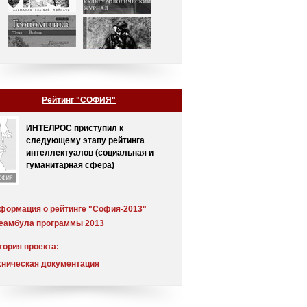
Рейтинг "СОФИЯ"
ИНТЕЛРОС приступил к
следующему этапу рейтинга
интеллектуалов (социальная и
гуманитарная сфера)
формация о рейтинге "София-2013"
еамбула программы 2013
тория проекта:
еамбула
хническая документация
мментарий
хнологическое обоснование проекта
спертный совет
чет о результатах обработки экспертных
тинг от 30.12.2005 (выпуск 2)
енок