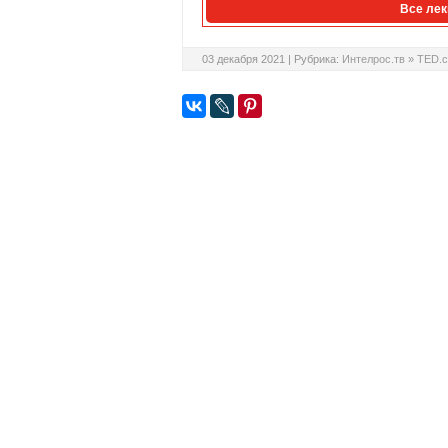
Все лек
03 декабря 2021 |
Рубрика:
Интелрос.тв
»
TED.