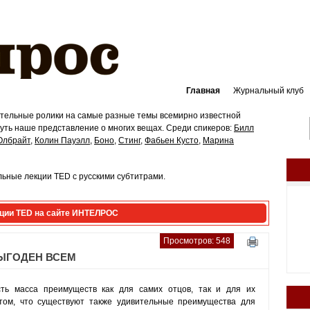
Главная
Журнальный клуб
ательные ролики на самые разные темы всемирно известной
ть наше представление о многих вещах. Среди спикеров:
Билл
Олбрайт
,
Колин Пауэлл
,
Боно
,
Стинг
,
Фабьен Кусто
,
Марина
ьные лекции TED с русскими субтитрами.
ции TED на сайте ИНТЕЛРОС
Просмотров: 548
ВЫГОДЕН ВСЕМ
сть масса преимуществ как для самих отцов, так и для их
том, что существуют также удивительные преимущества для