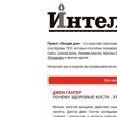
Проект «Лекция дня»
- это короткие образов
платформы TED, которые способны переверну
Гейтс
,
Сергей Брин
,
Джимми Картер
,
Мадлен 
Абрамович
и многие другие
Несколько раз в неделю мы размещаем актуал
Все лек
ДЖЕН ГАНТЕР
ПОЧЕМУ ЗДОРОВЫЕ КОСТИ - 
Молоко, богатое кальцием, укрепляет наши
скелета. Доктор Джен Гантер заглядыва
слабеют с возрастом, и делится советом,