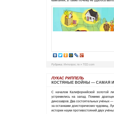
кампании, а также почему не удалось вып
Рубрика:
Интелрос.тв
»
TED.com
ЛУКАС РИППЕЛЬ
КОСТЯНЫЕ ВОЙНЫ — САМАЯ И
С началом Калифорнийской золотой лих
устремились на запад. Помимо драгоце
динозавров. Два состоятельных учёных —
за останками доисторических чудовищ. Лу
истории науки противостояний двух учёны