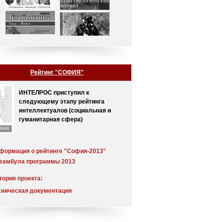
Рейтинг "СОФИЯ"
ИНТЕЛРОС приступил к
следующему этапу рейтинга
интеллектуалов (социальная и
гуманитарная сфера)
формация о рейтинге "София-2013"
еамбула программы 2013
тория проекта:
еамбула
хническая документация
мментарий
хнологическое обоснование проекта
спертный совет
чет о результатах обработки экспертных
тинг от 30.12.2005 (выпуск 2)
енок