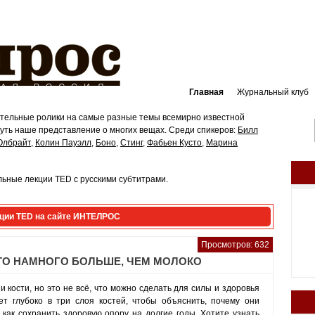
Главная
Журнальный клуб
ательные ролики на самые разные темы всемирно известной
ть наше представление о многих вещах. Среди спикеров:
Билл
Олбрайт
,
Колин Пауэлл
,
Боно
,
Стинг
,
Фабьен Кусто
,
Марина
ьные лекции TED с русскими субтитрами.
ции TED на сайте ИНТЕЛРОС
Просмотров: 632
ЭТО НАМНОГО БОЛЬШЕ, ЧЕМ МОЛОКО
 кости, но это не всё, что можно сделать для силы и здоровья
ет глубоко в три слоя костей, чтобы объяснить, почему они
 как сохранить здоровую опору на долгие годы. Хотите узнать