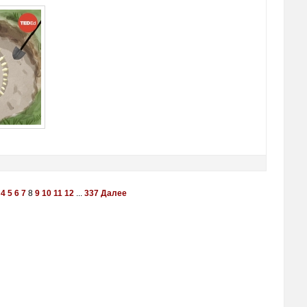
4
5
6
7
8
9
10
11
12
...
337
Далее