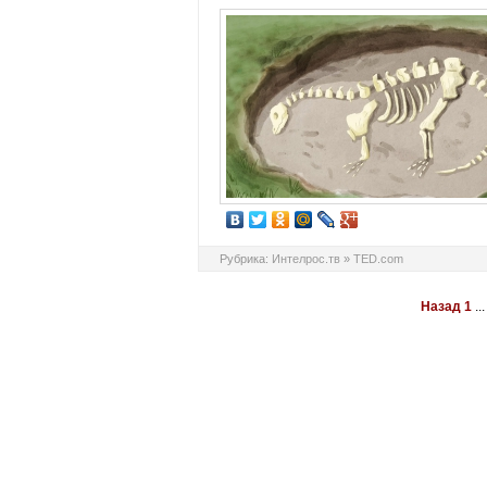
Рубрика:
Интелрос.тв
»
TED.com
Назад
1
...