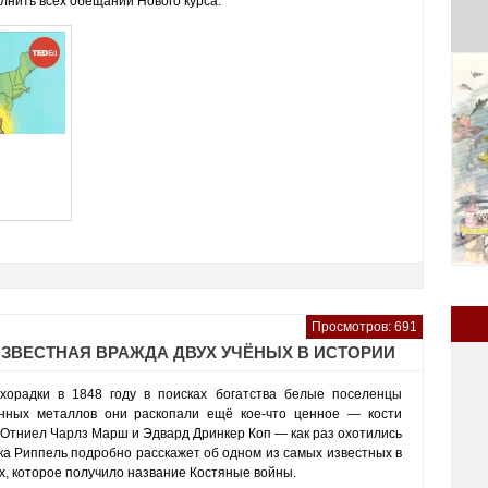
олнить всех обещаний Нового курса.
Просмотров: 691
ЗВЕСТНАЯ ВРАЖДА ДВУХ УЧЁНЫХ В ИСТОРИИ
орадки в 1848 году в поисках богатства белые поселенцы
нных металлов они раскопали ещё кое-что ценное — кости
 Отниел Чарлз Марш и Эдвард Дринкер Коп — как раз охотились
ка Риппель подробно расскажет об одном из самых известных в
х, которое получило название Костяные войны.