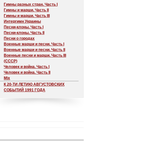
Гимны разных стран. Часть I
Гимны и марши. Часть II
Гимны и марши. Часть III
Интергимн Украины
Песни-клоны. Часть I
Песни-клоны. Часть II
Песни о городах
Военные марши и песни. Часть I
Военные марши и песни. Часть II
Военные песни и марши. Часть III
(СССР)
Человек и война. Часть I
Человек и война. Часть II
Mix
К 20-ТИ ЛЕТИЮ АВГУСТОВСКИХ
СОБЫТИЙ 1991 ГОДА