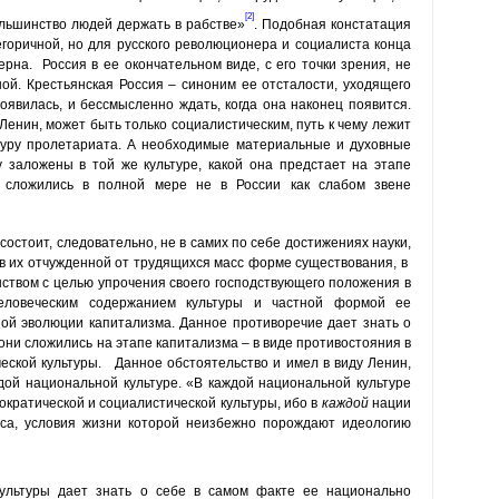
[2]
льшинство людей держать в рабстве»
. Подобная констатация
горичной, но для русского революционера и социалиста конца
рна. Россия в ее окончательном виде, с его точки зрения, не
ной. Крестьянская Россия – синоним ее отсталости, уходящего
оявилась, и бессмысленно ждать, когда она наконец появится.
Ленин, может быть только социалистическим, путь к чему лежит
туру пролетариата. А необходимые материальные и духовные
 заложены в той же культуре, какой она предстает на этапе
и сложились в полной мере не в России как слабом звене
остоит, следовательно, не в самих по себе достижениях науки,
, а в их отчужденной от трудящихся масс форме существования, в
твом с целью упрочения своего господствующего положения в
еловеческим содержанием культуры и частной формой ее
ной эволюции капитализма. Данное противоречие дает знать о
 они сложились на этапе капитализма – в виде противостояния в
еской культуры. Данное обстоятельство и имел в виду Ленин,
ждой национальной культуре. «В каждой национальной культуре
кра­тической и социалистической культуры, ибо в
каждой
нации
са, усло­вия жизни которой неизбежно порождают идеологию
культуры дает знать о себе в самом факте ее национально