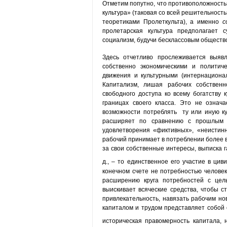
Отметим попутно, что противоположность
культура» (таковая со всей решительност
теоретиками Пролеткульта), а именно
с
пролетарская культура предполагает с
социализм, будучи бесклассовым общество
Здесь отчетливо прослеживается выяв
собственно экономическими и по­литич
движения и культурными (интернациона
Капитализм, ли­шая рабочих собственн
свободного доступа ко всему богатству 
границах своего класса. Это не означ
возможности потреб­лять ту или иную к
расширяет по сравнению с прошлым р
удовлетворения «фиктивных», «неистинн
рабочий принимает в потреблении более вы
за свои собственные интересы, выписка га
д., – то единственное его участие в цив
конеч­ном счете не потребностью человек
расширению круга потребностей с це
выискивает всяческие средства, чтобы с
привлекательность, на­вязать рабочим но
капиталом и трудом пред­ставляет собой
историческая правомерность капитала, 