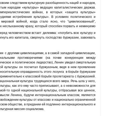
своим следствием культурную разобщен­ность наций и народов,
итым народам «культуры» ведущих капиталистических держав.
мпериалистических войнах, в которых «защита культуры»
удиями истребления культуры». В условиях политического и
 мировой войной, когда стало ясно, что “цивилизованный”,
 к неслыханному краху, который способен порвать и неминуемо
перед человечеством встает дилемма: «погубить всю культуру и
нуть иго капитала, свергнуть господство буржуазии, завоевать
ии с другими цивилизациями, а в самой западной цивилизации,
нальными противоречиями (на почве конкуренции между
ческое и политическое лидерство), Ленин увидел смертельную
ной культуры он посчитал буржуазным, видя в нем проявление
носительную оправданность этого лозунга в борьбе буржуазии
применительно к классовой борьбе пролетариата с буржуазией.
ациональная
культура трудящихся всего мира. Речь шла у него,
льтуры, как это ему часто приписывают, а о невозможности для
акой-то одной национальной культуры, отбрасывая все ценное,
по мысли Ленина, будучи интернациональным классом, являются
свобождении культуры от классово и национально ограниченной
ском обществе, в придании ей подлинно интернационального и
ультурная миссия социализма.