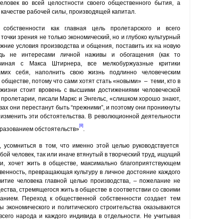
еловек во всей целостности своего общественного бытия, а
ачестве рабочей силы, производящей капитал.
собственности как главная цель пролетарского и всего
точки зрения не толь­ко экономический, но и глубоко культурный
жние условия производства и общения, поставить их на новую
юдь не интересами личной наживы и обога­щения (как то
чиная с Макса Штирнера, все мелкобуржуазные кри­тики
мих себя, наполнить свою жизнь подлинно челове­ческим
обществе, потому что сами хотят стать «новыми» – теми, кто в
 жизни стоит вровень с высшими достижениями человеческой
пролетарии, писали Маркс и Энгельс, «слишком хорошо знают,
ах они перестанут быть “прежними”, и поэтому они проникнуты
зменить эти обстоятель­ства. В революционной деятельности
[8]
бразованием обстоятельств»
.
 усомниться в том, что именно этой целью руководствуется
ой человек, так или иначе втянутый в творческий труд, ищущий
и, хочет жить в обществе, максимально благоприятствующем
венность, превращающая культуру в личное достояние каждого
итие человека главной целью производства, – пожелание не
ества, стремящегося жить в обществе в соответствии со своими
анием. Переход к общественной собственности создает тем
сы экономического и политического строительства оказываются
сего народа и каждого индивида в отдельности. Не учитывая