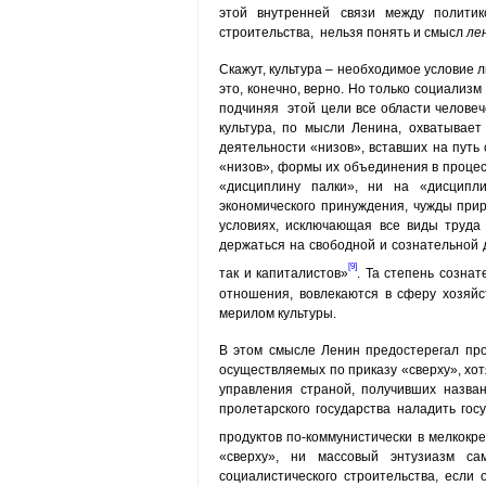
этой внутренней связи между политико
строительства, нельзя понять и смысл
ле
Скажут, культура – необходимое условие л
это, конечно, верно. Но только социализм
подчиняя этой цели все области человеч
культура, по мысли Ленина, охватывае
деятельности «низов», вставших на путь 
«низов», формы их объединения в процес
«дис­циплину палки», ни на «дисципл
экономического принужде­ния, чужды прир
условиях, исключающая все виды труда
держаться на свободной и сознательной д
[9]
так и капиталистов»
. Та степень созна
отноше­ния, вовлекаются в сферу хозяйс
мерилом культуры.
В этом смысле Ленин пред­остерегал про
осуществляемых по приказу «сверху», хо
управления страной, получивших назван
пролетарского государства наладить гос
продуктов по-коммунистически в мелкокр
«сверху», ни массовый энтузиазм са
социалистического строительства, если 