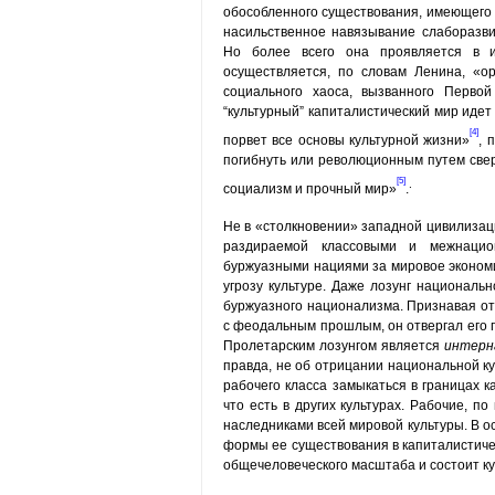
обособленного существования, имеющего 
насильственное навязыва­ние слаборазв
Но более всего она проявляется в и
осуществляется, по словам Ленина, «ор
социального хаоса, вызванного Первой
“культурный” капиталистический мир идет
[4]
порвет все основы культурной жизни»
, 
погибнуть или революционным путем сверг
[5]
.
социализм и прочный мир»
.
Не в «столкновении» западной цивилизац
раздираемой классовыми и межнацио
буржуазными нациями за мировое экономи
угрозу культуре. Даже лозунг националь
буржуазного национализма. Признавая от
с феодальным прошлым, он отвергал его 
Пролетарским лозунгом является
интерн
правда, не об отрицании национальной ку
рабочего класса замыкаться в границах к
что есть в других культурах. Рабочие, 
наследниками всей мировой культуры. В о
формы ее существования в капиталистиче
общечеловеческого масштаба и со­стоит к