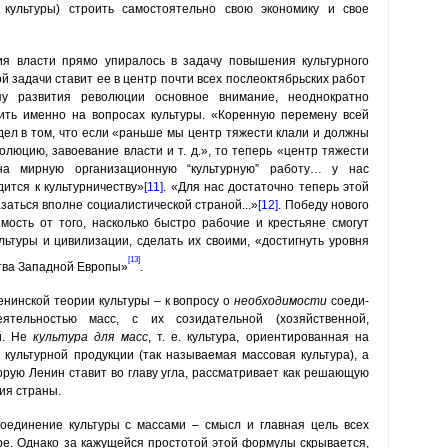
я культуры) строить самостоятельно свою экономику и свое
ия власти прямо упиралось в задачу повышения культурного
й задачи ставит ее в центр почти всех послеоктябрьских работ
у развития револю­ции основное внимание, неоднократно
ить именно на вопросах культуры. «Коренную перемену всей
дел в том, что если «раньше мы центр тяжести клали и должны
люцию, завоева­ние власти и т. д.», то теперь «центр тяжести
на мирную организационную “культурную” работу… у нас
ится к культурничеству»
[11]
. «Для нас достаточно теперь этой
азаться вполне социалистической страной...»
[12]
. Победу нового
ость от того, насколько быстро рабочие и крестьяне смогут
ьтуры и цивилизации, сделать их своими, «достигнуть уровня
[13]
тва Западной Европы»
.
енинской теории культуры – к вопросу о
необходимости
соеди­
тельностью масс, с их созидательной (хозяйственной,
й. Не
культура для масс
, т. е. культура, ориентированная на
культурной продукции (так называемая массовая культура), а
орую Ленин ставит во главу угла, рассматривает как решающую
ия страны.
оединение культуры с массами – смысл и главная цель всех
е. Однако за кажущейся про­стотой этой формулы скрывается,