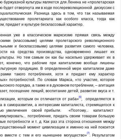
ю буржуазной культуры является для Ленина не «пролетарская
ью будет отвергнута им в ходе послереволюционной дискуссии с
оциалистическая.
Разница здесь в том, что так называемая
уществование пролетариата как особого класса, тогда как
м, придает и культуре бесклассовый характер.
ленная уже в классическом марксизме прямая связь между
ескими (классовыми) целями пролетарского революционного
льными и бесклассовыми) целями развития самого человека.
ости на средства производства, одновременно ли­шает их
культуры. Но тем самым он как бы насильно удерживает их в
ает, конеч­но, что рабочие при капитализме вообще лишены
ультурную продукцию. В определенной мере капитализм даже
амки такого потребления, хотя и придает ему характер
ых» потребностей. По словам Маркса, «то уча­стие, которое
сокого порядка, а также и в духовном потреблении, – агитация
зет, посещение лекций, воспитание детей, развитие вкуса и т.
[6]
илизации, ко­торым он отличается от раба»
,
определяется в
а в само­развитии, а интересами капиталиста, стремящегося к
лью увели­чения своей прибыли. «Поэтому... капиталист
тимулировать... потребление, придать своим товарам большую
вые потребности и т. д. Как раз эта сторона отношения между
 существенный момент цивилизации и именно на ней покоится
[7]
но вместе с тем и его нынешнее могуще­ство»
. Результатом