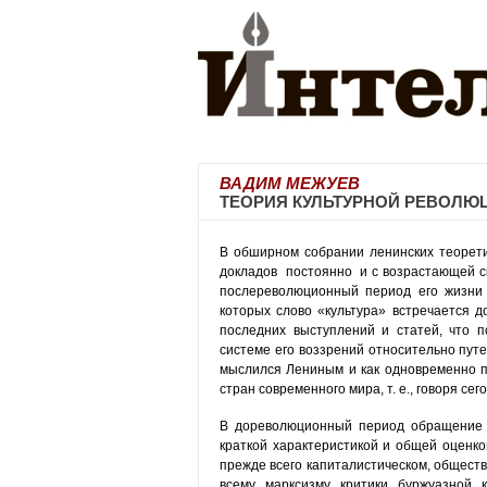
ВАДИМ МЕЖУЕВ
ТЕОРИЯ КУЛЬТУРНОЙ РЕВОЛЮЦ
В обширном собрании ленинских теоретич
докладов постоянно и с возрастающей сил
послереволюционный период его жизни 
которых слово «культура» встречается д
последних выступлений и статей, что п
системе его воззрений относительно путе
мыслился Лениным и как одновременно п
стран современного мира, т. е., говоря с
В дореволюционный период обращение Л
краткой характеристикой и общей оценкой
прежде всего капиталистическом, обществе
всему марксизму критики буржуазной к