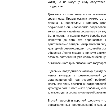
хотят, но не могут (в силу отсутстви
государство.
Движение к социализму после завоеван
уровня масс. Практическая значимость это
Ле­нина. С переходом к мирному этап
подчеркивал он, необходимо сосредоточ
точки зрения нашей на социализм» он ви
были класть на политическую борьбу, рево
меняется до того, что переносится 
действительно теперь центр тяжести свод
культурной револю­ции для того, чтобы ок
общества Ленин ставит в прямую зависим
освоить достижения уже сложившейся кул
обыкновенного цивилизованного государс
Здесь мы подходим к основному пункту л
нения культуры с революционной дея
организационной, политической) работо
массы как лишь пассивных потребителей 
культура самих масс
– вот проблема, кот
для всего дела социального преобразован
В этой простой и короткой формуле – с
революционных преобразований в культур