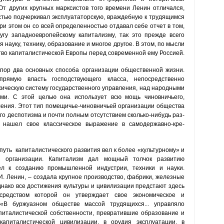
 других крупных марксистов того времени Ленин отличался,
стью подчеркивал эксплуататорскую, враждебную к трудящимся
ри этом он со всей определенностью отдавал себе отчет в том,
угу западноевропейскому капитализму, так это прежде всего
 науку, технику, образование и многое другое. В этом, по мысли
во капиталистической Европы перед современной ему Россией.
 пор два основных способа организации общественной жизни.
ямую власть господствующего класса, непосредственно
ическую си­стему государственного управления, над народными
ами. С этой целью она использует всю мощь чиновничьего,
вления. Этот тип помещичье-чиновничьей организации общества
о деспо­тизма и почти полным отсутствием сколько-нибудь раз­
 на­шел свое классическое выражение в самодержавно-кре­
уть капиталистического развития вел к более «куль­турному» и
й организации. Капитализм дал мощный толчок раз­витию
л к созданию промышлен­ной индустрии, техники и науки.
И. Ленин, – создала крупное про­изводство, фабрики, железные
нако все достижения куль­туры и цивилизации предстают здесь
средством которой он утверж­дает свое экономическое и
«В буржуазном обществе массой трудящих­ся... управляло
италистической собственности, превратившие обра­зование и
пита­листической цивилизации, в орудия эксплуатации, в