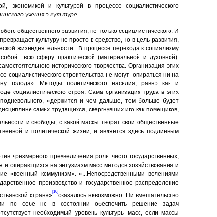
й, экономикой и культурой в процессе социалистического
нинского учения о куль­туре
.
юбого общественного развития, не только социалистического. И
 превращает культуру не просто в средство, но в цель развития,
еской жизнедеятельности. В процессе перехода к социализму
т собой всю сферу практической (материальной и духовной)
самостоятельного исторического творчества. Организация этих
се социалистического строительства не могут опираться ни на
ину голода». Методы политического насилия, равно как и
оде социали­стического строя. Сама организация труда в этих
 подневольного, «держится и чем дальше, тем больше будет
исцип­лине самих трудящихся, свергнувших иго как помещи­ков,
тельности и свободы, с какой массы творят свои общественные
твенной и политиче­ской жизни, и является здесь подлинным
тив чрезмерного преувеличения роли чи­сто государственных,
тя и опирающихся на энтузиазм масс методов хозяйствования и
ие «военный коммунизм». «...Непо­средственными велениями
ударственное производство и государствен­ное распределение
[10]
естьянской стране»
оказалось невозможно. Ни вмешательство
ми по себе не в состоя­нии обеспечить решение задач
отсутствует необходимый уровень культуры масс, если массы