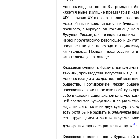
монополию, для того чтобы громадное бо
кажется ныне излишне предвзятой и кате
ХIХ – начала ХХ вв. она вполне закономе
может быть ни крестьянской, ни буржуаз
прошлого, а буржуазная Россия еще не п
Будущее России, как его видел и понимал 
через пролетарскую революцию и дикта
предпосылки для перехода к социализму
капитализма. Правда, предпосылки эт
капитализма, а на Западе.
Классовая сущность буржуазной культуры с
техники, производства, искусства и т. д.
монополизации этих достижений меньшинс
обществе. Противоречие между общеч
присвоения лежит в основе всей культур
себе в каждой национальной культуре, как
ней элементов буржуазной и социалистич
когда писал о наличии двух культур в ка
есть, хотя бы не развитые,
элементы
демо
есть трудящаяся и эксплуатируемая мас
[3]
.
демократическую и социалистическую»
.
Классовая ограниченность буржуазной 