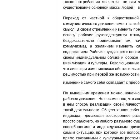
такого потребления является не сам ч
существование основной массы людей в к
Переход от частной к общественной 
коммунистического движения имеет с этой 
смысл. В своем стремлении изменить пре
основу рабочие ру­ководствуются отн
бездоказательно приписывают им, на
коммунизма), а желанием изменить са
содержанием. Рабочие нуждаются в новом 
своем индивидуальном обли­ке и образе
цивилизации и культуры. Революционные 
что лишь при изменившихся обстоятельств
решимостью при первой же возможности и
изменение самого себя совпадает с прео
По нынешним временам можно, конечно,
рабочее движение. Но несомненно, что люб
в нем способ реализации своей личност
такой деятельности. Общественная собст
индивида, делающая всестороннее разв
просто рабочего, но любого разумного сущ
способностями и индивидуальным призв
самым ситуацию, при которой все во­про
прямо связанными с культурным ростом в