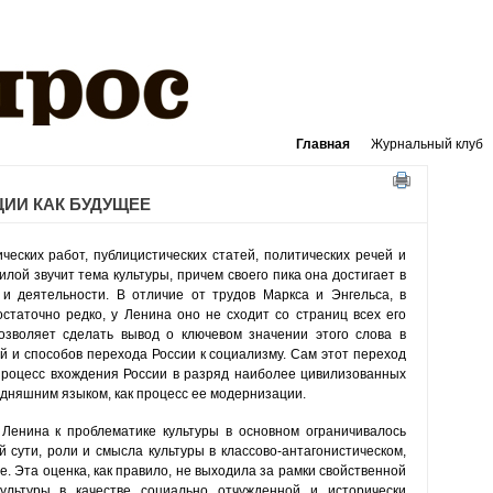
Главная
Журнальный клуб
ИИ КАК БУДУЩЕЕ
еских работ, публицистических статей, политических речей и
ой звучит тема культуры, причем своего пика она достигает в
и деятельности. В отличие от трудов Маркса и Энгельса, в
остаточно редко, у Ленина оно не сходит со страниц всех его
озволяет сделать вывод о ключевом значении этого слова в
й и способов перехода России к социализму. Сам этот переход
роцесс вхождения России в разряд наиболее цивилизованных
егодняшним языком, как процесс ее модернизации.
енина к проблематике культуры в основном ограничивалось
 сути, роли и смысла культуры в классово-антагонистическом,
. Эта оценка, как правило, не выходила за рамки свойственной
ультуры в качестве социально отчужденной и исторически