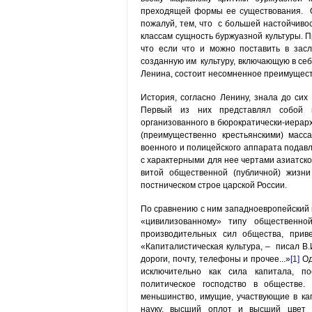
преходящей формы ее существования. От
пожалуй, тем, что с большей настойчиво
классам сущность буржуазной культуры. П
что если что и можно поставить в засл
созданную им культуру, включающую в себя
Ленина, состоит несомненное преимущест
История, согласно Ленину, знала до сих
Первый из них представлял собой пр
организованного в бюрократически-иерарх
(преимущественно крестьянскими) масс
военного и поли­цейского аппарата пода
с характерными для нее чертами азиатског
витой общественной (публичной) жизни
постническом строе царской России.
По сравнению с ним западноевропейский п
«цивилизованному» типу обществен­но
производительных сил общества, приве
«Капиталистическая культура, – писал В.
дороги, почту, телефоны и прочее...»
[1]
Од
исключительно как сила капитала, по
политическое господство в обществе. 
меньшинство, имущие, участвующие в кап
науку, высший оплот и высший цвет ка