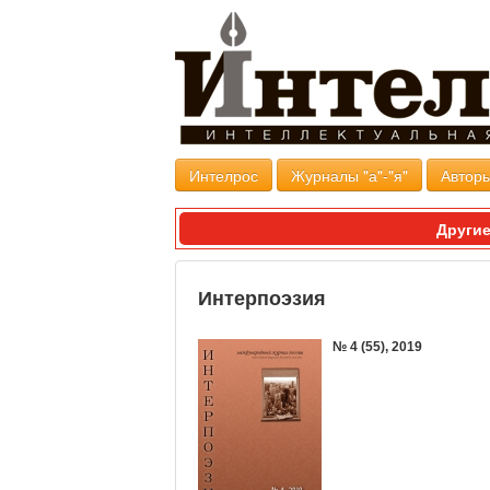
Интелрос
Журналы "а"-"я"
Авторы
Другие
Интерпоэзия
№ 4
(55)
, 2019