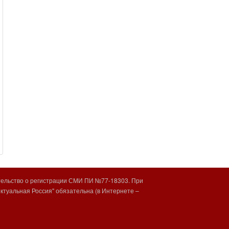
тельство о регистрации СМИ ПИ №77-18303. При
туальная Россия" обязательна (в Интернете –