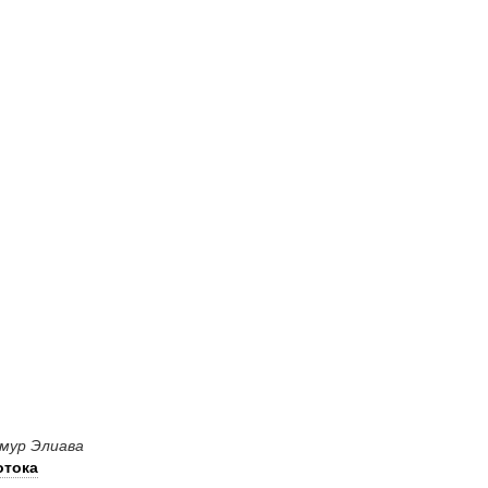
емур Элиава
отока