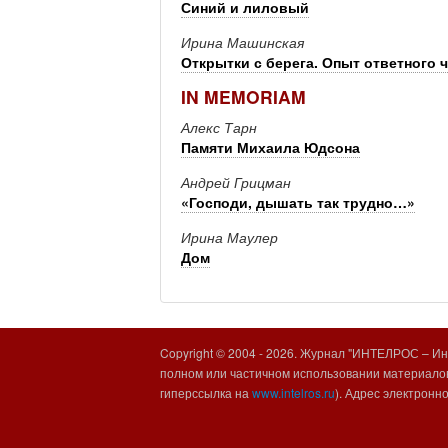
Синий и лиловый
Ирина Машинская
Открытки с берега. Опыт ответного 
IN MEMORIAM
Алекс Тарн
Памяти Михаила Юдсона
Андрей Грицман
«Господи, дышать так трудно…»
Ирина Маулер
Дом
Copyright © 2004 -
2026. Журнал "ИНТЕЛРОС – Инт
полном или частичном использовании материалов
гиперссылка на
www.intelros.ru
). Адрес электронн