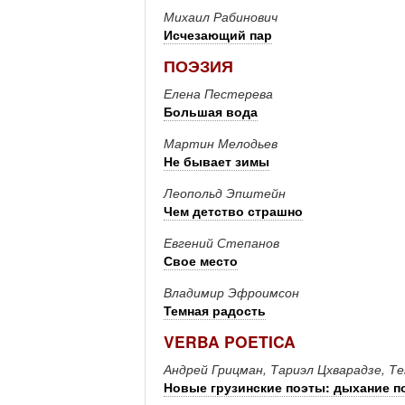
Михаил Рабинович
Исчезающий пар
ПОЭЗИЯ
Елена Пестерева
Большая вода
Мартин Мелодьев
Не бывает зимы
Леопольд Эпштейн
Чем детство страшно
Евгений Степанов
Свое место
Владимир Эфроимсон
Темная радость
VERBA POETICA
Андрей Грицман, Тариэл Цхварадзе, Т
Новые грузинские поэты: дыхание п