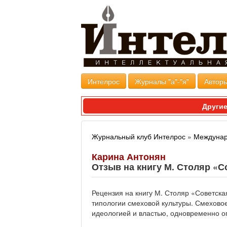
Интелрос
Журналы "а"-"я"
Авторы
Другие
Журнальный клуб Интелрос
»
Междунар
Карина Антонян
Отзыв на книгу М. Столяр «С
Рецензия на книгу М. Столяр «Советска
типологии смеховой культуры. Смехово
идеологией и властью, одновременно 