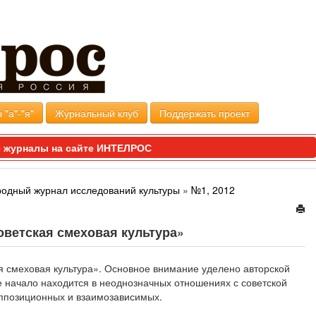
 "а"-"я"
Журнальный клуб
Поддержать проект
 журналы на сайте ИНТЕЛРОС
одный журнал исследований культуры
»
№1, 2012
оветская смеховая культура»
я смеховая культура». Основное внимание уделено авторской
е начало находится в неоднозначных отношениях с советской
оппозиционных и взаимозависимых.