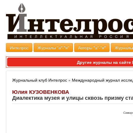
Интелрос
Журналы "а"-"я"
Авторы "а"-"я"
Журналь
Другие журналы на сайт
Журнальный клуб Интелрос
»
Международный журнал иссле
Юлия КУЗОВЕНКОВА
Диалектика музея и улицы сквозь призму ст
Самар