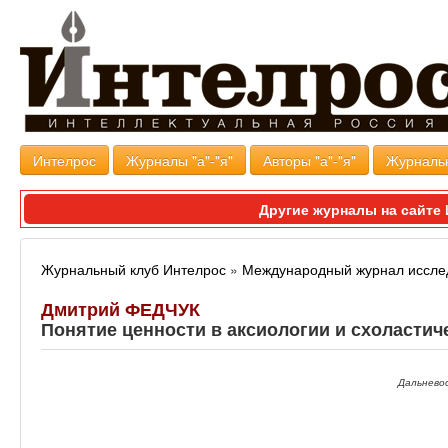
Интелрос
Журналы "а"-"я"
Авторы "а"-"я"
Журналь
Другие журналы на сайт
Журнальный клуб Интелрос
»
Международный журнал иссле
Дмитрий ФЕДЧУК
Понятие ценности в аксиологии и схоластич
Дальнево