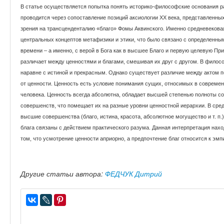
В статье осуществляется попытка понять историко-философские основания р
проводится через сопоставление позиций аксиологии XX века, представленны
зрения на трансценденталию «благо» Фомы Аквинского. Именно средневековая
центральных концептов метафизики и этики, что было связано с определенн
времени – а именно, с верой в Бога как в высшее Благо и первую целевую Пр
различает между ценностями и благами, смешивая их друг с другом. В филос
наравне с истиной и прекрасным. Однако существует различие между актом п
от ценности. Ценность есть условие понимания сущих, относимых в современ
человека. Ценность всегда абсолютна, обладает высшей степенью полноты сод
совершенств, что помещает их на разные уровни ценностной иерархии. В сре
высшие совершенства (благо, истина, красота, абсолютное могущество и т. п.
блага связаны с действием практического разума. Данная интерпретация нах
том, что усмотрение ценности априорно, а предпочтение благ относится к эм
Другие статьи автора:
ФЕДЧУК Дитрий