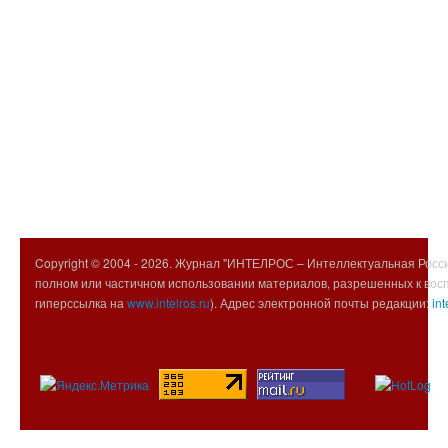
Copyright © 2004 -
2026. Журнал "ИНТЕЛРОС – Интеллектуальная Росси
полном или частичном использовании материалов, разрешенных к вос
гиперссылка на
www.intelros.ru
). Адрес электронной почты редакции:
int