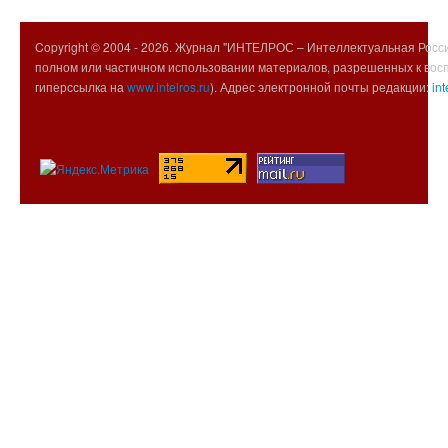
Copyright © 2004 -
2026. Журнал "ИНТЕЛРОС – Интеллектуальная Росси
полном или частичном использовании материалов, разрешенных к вос
гиперссылка на
www.intelros.ru
). Адрес электронной почты редакции:
int