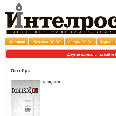
Интелрос
Журналы "а"-"я"
Авторы "а"-"я"
Журналь
Другие журналы на сайт
Октябрь
№ 10, 2018