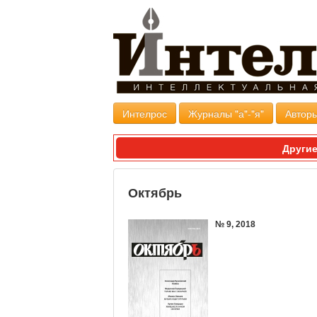
Интелрос
Журналы "а"-"я"
Авторы
Другие
Октябрь
№ 9, 2018