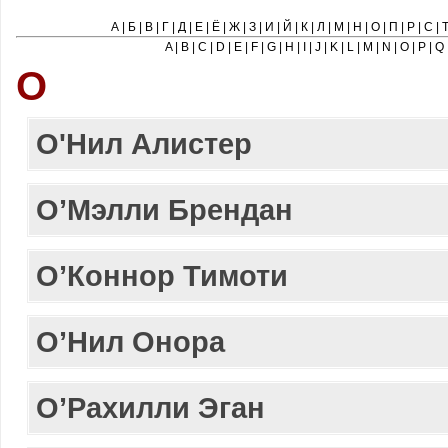
А
|
Б
|
В
|
Г
|
Д
|
Е
|
Ё
|
Ж
|
З
|
И
|
Й
|
К
|
Л
|
М
|
Н
|
О
|
П
|
Р
|
С
|
A
|
B
|
C
|
D
|
E
|
F
|
G
|
H
|
I
|
J
|
K
|
L
|
M
|
N
|
O
|
P
|
Q
О
О'Нил Алистер
О’Mэлли Брендан
О’Коннор Тимоти
О’Нил Онора
О’Рахилли Эган