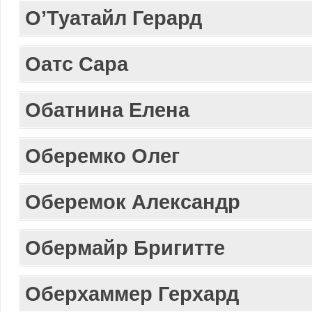
О’Туатайл Герард
Оатс Сара
Обатнина Елена
Оберемко Олег
Оберемок Александр
Обермайр Бригиттe
Оберхаммер Герхард