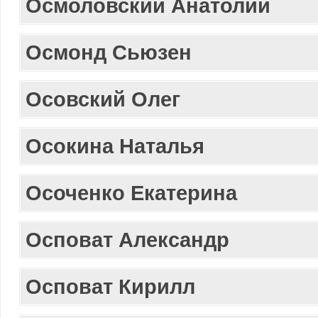
Осмоловский Анатолий
Осмонд Сьюзен
Осовский Олег
Осокина Наталья
Осоченко Екатерина
Осповат Александр
Осповат Кирилл