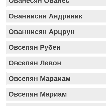
Ованесян Ованес
Ованнисян Андраник
Ованнисян Арцрун
Овсепян Рубен
Овсепян Левон
Овсепян Мараиам
Овсепян Мариам