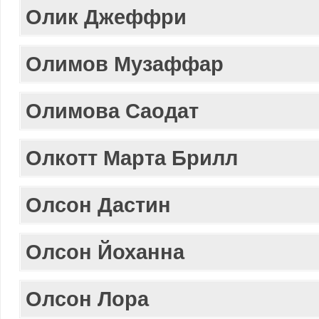
Олик Джеффри
Олимов Музаффар
Олимова Саодат
Олкотт Марта Брилл
Олсон Дастин
Олсон Йоханна
Олсон Лора