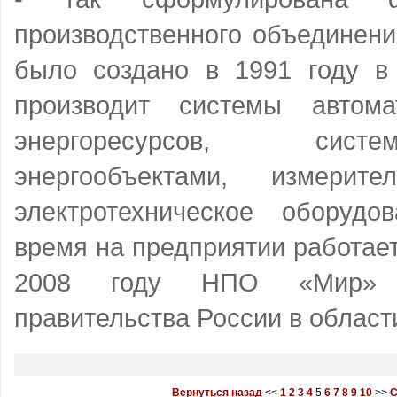
производственного объединен
было создано в 1991 году в
производит системы автома
энергоресурсов, сист
энергообъектами, измери
электротехническое оборуд
время на предприятии работает
2008 году НПО «Мир» 
правительства России в област
Вернуться назад
<<
1
2
3
4
5
6
7
8
9
10
>>
С