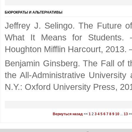
БЮРОКРАТЫ И АЛЬТЕРНАТИВЫ
Jeffrey J. Selingo. The Future 
What It Means for Students.
Houghton Mifflin Harcourt, 2013.
Benjamin Ginsberg. The Fall of t
the All-Administrative Universit
N.Y.: Oxford University Press, 20
Вернуться назад
<<
1
2
3
4
5
6
7
8
9
10
...
13
>