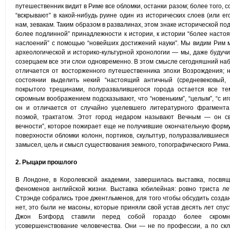
путешественник видит в Риме все обломки, останки разом; более того,
“вскрывают” в какой-нибудь руине один из исторических слоев (или е
нам, зевакам. Таким образом в развалинах, этом знаке исторической п
более подлинной” принадлежности к истории, к истории “более насто
наслоений” с помощью “новейших достижений науки”. Мы видим Рим 
археологической и историко-культурной хронологии — мы, даже буду
созерцаем все эти слои одновременно. В этом смысле сегодняшний на
отличается от восторженного путешественника эпохи Возрождения; н
состоянии выделить некий “настоящий античный (средневековый, 
покрытого трещинами, полуразвалившегося города остается все т
скромным воображением подсказывают, что “новеньким”, “целым”, “с иг
он и отличается от случайно уцелевшего литературного фрагмента
поэмой, трактатом. Этот город недаром называют Вечным — он св
вечности”, которое пожирает еще не получившие окончательную форму
поверхности обломки колонн, портиков, скульптур, полуразвалившиес
замысел, цель и смысл существования земного, топографического Рима.
2. Рыцари прошлого
В Лондоне, в Королевской академии, завершилась выставка, посв
феноменов английской жизни. Выставка юбилейная: ровно триста ле
Стрэнде собрались трое джентльменов, для того чтобы обсудить создан
нет, это были не масоны, которые приняли свой устав десять лет спу
Джон Бэгфорд ставили перед собой гораздо более скромн
усовершенствование человечества. Они — не по профессии, а по скл