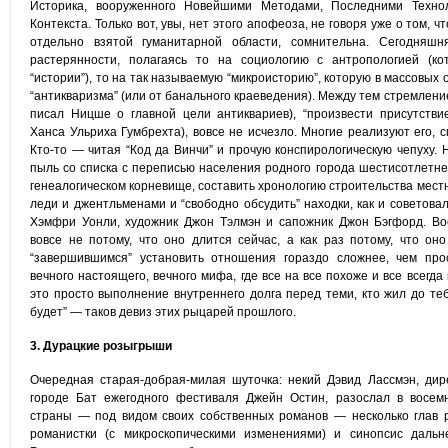
Историка, вооруженного Новейшими Методами, Последними Техно
Контекста. Только вот, увы, нет этого апофеоза, не говоря уже о том, ч
отдельно взятой гуманитарной области, сомнительна. Сегодняш
растерянности, полагаясь то на социологию с антропологией (к
“истории”), то на так называемую “микроисторию”, которую в массовых 
“антикваризма” (или от банального краеведения). Между тем стремлени
писал Ницше о главной цели антиквариев), “произвести присутстви
Ханса Ульриха Гумбрехта), вовсе не исчезло. Многие реализуют его, 
Кто-то — читая “Код да Винчи” и прочую конспирологическую чепуху.
пыль со списка с переписью населения родного города шестисотлетне
генеалогическом корневище, составить хронологию строительства местн
леди и джентльменами и “свободно обсудить” находки, как и советова
Хэмфри Уонли, художник Джон Тэлмэн и сапожник Джон Бэгфорд. Во
вовсе не потому, что оно длится сейчас, а как раз потому, что оно
“завершившимся” установить отношения гораздо сложнее, чем про
вечного настоящего, вечного мифа, где все на все похоже и все всегд
это просто выполнение внутреннего долга перед теми, кто жил до теб
будет” — таков девиз этих рыцарей прошлого.
3. Дурацкие розыгрыши
Очередная старая-добрая-милая шуточка: некий Дэвид Лассмэн, дир
городе Бат ежегодного фестиваля Джейн Остин, разослал в восем
страны — под видом своих собственных романов — несколько глав 
романистки (с микроскопическими изменениями) и синопсис дальн