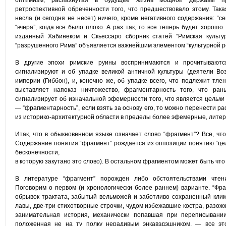
оптимизм, распахнутая в будущее жизнь мощной державы пр
ретроспективной обреченности того, что предшествовало этому. Така
несла (и сегодня не несет) ничего, кроме негативного содержания: “се
“вчера”, когда все было плохо. А раз так, то все теперь будет хорош
изданный Хабинеком и Скьессаро сборник статей “Римская культу
“разрушенного Рима” объявляется важнейшим элементом “культурной р
В другие эпохи римские руины воспринимаются и прочитываютс
сигнализируют и об упадке великой античной культуры (деятели Во
империи (Гиббон), и, конечно же, об упадке всего, что подлежит тле
выставляет напоказ ничтожество, фрагментарность того, что р
сигнализирует об изначальной эфемерности того, что является
целы
— “фрагментарность”, если взять за основу его, то можно перенести р
из историко-архитектурной области в пределы более эфемерные, лите
Итак, что в обыкновенном языке означает слово “фрагмент”? Все, чт
Содержание понятия “фрагмент” рождается из оппозиции понятию “цел
бесконечности,
в которую закутано это слово). В остальном фрагментом может быть что 
В литературе “фрагмент” порожден либо обстоятельствами чтени
Поговорим о первом (и хронологически более раннем) варианте. “Фра
обрывок трактата, забытый вельможей и заботливо сохраненный кли
лавы, две-три стихотворные строчки, чудом избежавшие костра, разож
занимательная история, механически попавшая при переписывании
положенная не на ту полку нерадивым энкавэдэшником, — все эт