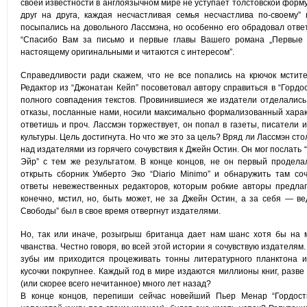
своей известности в англоязычном мире не уступает толстовской форм
друг на друга, каждая несчастливая семья несчастлива по-своему”
посыпались на довольного Лассмэна, но особенно его обрадовал ответ 
“Спасибо Вам за письмо и первые главы Вашего романа „Первые в
настоящему оригинальными и читаются с интересом”.
Справедливости ради скажем, что не все попались на крючок мстит
Редактор из “Джонатан Кейп” посоветовал автору справиться в “Горд
полного совпадения текстов. Провинившиеся же издатели отделались
отказы, посланные нами, носили максимально формализованный характ
ответишь и проч. Лассмэн торжествует, он попал в газеты, писатели
культуры. Цель достигнута. Но что же это за цель? Вряд ли Лассмэн сто
над издателями из горячего сочувствия к Джейн Остин. Он мог послать
Эйр” с тем же результатом. В конце концов, не он первый продел
открыть сборник Умберто Эко “Diario Minimo” и обнаружить там с
ответы невежественных редакторов, которым робкие авторы предлаг
конечно, мстил, но, быть может, не за Джейн Остин, а за себя — в
Свободы” был в свое время отвергнут издателями.
Но, так или иначе, розыгрыш британца дает нам шанс хотя бы на м
чванства. Честно говоря, во всей этой истории я сочувствую издателя
зубы им приходится процеживать тонны литературного планктона и
кусочки покрупнее. Каждый год в мире издаются миллионы книг, разве
(или скорее всего нечитанное) много лет назад?
В конце концов, перепиши сейчас новейший Пьер Менар “Гордост