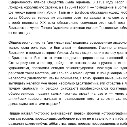
Сдержанность членов Общества была оценена. В 1751 году Георг I
Лондона королевскую хартию, а в 1780-м Георг III — помещение в Some
где между парой пинт Уонли, Тэлмэн и Бэгфорд обсуждали кодекс лю
устав Общества: теперь им управлял совет из двадцати человек во 
второй половины XIX века обязательно совмещал этот свой пост
Британского музея. Такова “административная история” нынешних юбил
их мотивации.
Общеизвестно, что из “антикваризма” родились современные археоло
только если речь идет о Британии) — филология. Именно антиква
Британии, и первую историю Уэльса. Их коллекции легли в основу деся
с Британского. Все это отлично продемонстрировано на нынешней в
Сотни рисунков и гравюр, найденные антикварами в руинах и стар
художникам), позволяют сегодня реконструировать исчезнувшие з
работали такие мастера, как Тёрнер и Томас Гёртин. В конце концов, 
нелепости (“нелепости”, как вы понимаете, с точки зрения нынешней и
выглядеть нелепой уже через несколько десятилетий), эти страстные
трудом снабжали (и сегодня снабжают) профессионалов богатейш
общественному подвигу самых частных людей на свете — многот
английских графств, начатая в позапрошлом веке, а сегодня уже п
двигало/двигает этими людьми?
Ницше назвал “историю антиквариев” первой формой историографии
считать господ, проводивших свободное время не в седле или в пабе, 
развалин какого-нибудь аббатства, лишь первым несовершенным наб