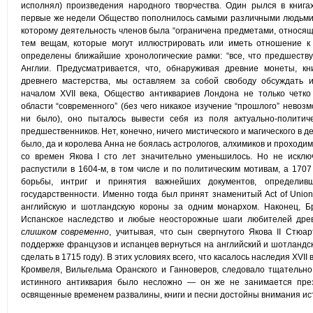
исполнял) произведения народного творчества. Один рылся в книгах
первые же недели Общество пополнилось самыми различными людьми. 
которому деятельность членов была “ограничена предметами, относящи
тем вещам, которые могут иллюстрировать или иметь отношение к
определены ближайшие хронологические рамки: “все, что предшеству
Англии. Предусматривается, что, обнаруживая древние монеты, кн
древнего мастерства, мы оставляем за собой свободу обсуждать и
началом XVII века, Общество антиквариев Лондона не только четко
области “современного” (без чего никакое изучение “прошлого” невоз
ни было), оно пыталось вывести себя из поля актуально-политич
предшественников. Нет, конечно, ничего мистического и магического в д
было, да и королева Анна не боялась астрологов, алхимиков и проходи
со времен Якова I сто лет значительно уменьшилось. Но не исклю
распустили в 1604-м, в том числе и по политическим мотивам, а 170
борьбы, интриг и принятия важнейших документов, определив
государственности. Именно тогда был принят знаменитый Act of Unio
английскую и шотландскую короны за одним монархом. Наконец, Б
Испанское наследство и любые неосторожные шаги любителей древ
слишком современно
, учитывая, что сын свергнутого Якова II Стюа
поддержке французов и испанцев вернуться на английский и шотландс
сделать в 1715 году). В этих условиях всего, что касалось наследия XVII
Кромвеля, Вильгельма Оранского и Ганноверов, следовало тщательно 
истинного антиквария было несложно — он же не занимается през
освященные временем развалины, книги и песни достойны внимания ис