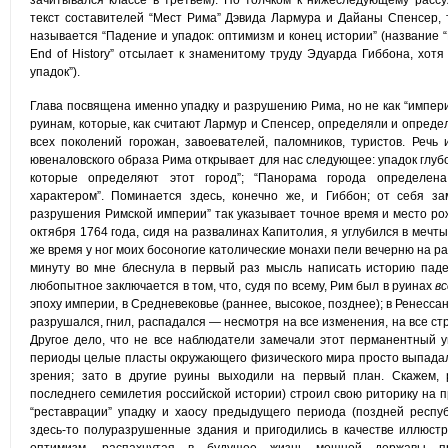
зачитывался классе в третьем). Но толчком к нижеследующему расс
текст составителей “Мест Рима” Дэвида Лармура и Дайаны Спенсер, т
называется “Падение и упадок: оптимизм и конец истории” (название “
End of History” отсылает к знаменитому труду Эдуарда Гиббона, хотя
упадок”).
Глава посвящена именно упадку и разрушению Рима, но не как “империи
руинам, которые, как считают Лармур и Спенсер, определяли и определ
всех поколений горожан, завоевателей, паломников, туристов. Речь
ювеналовского образа Рима открывает для нас следующее: упадок глубо
которые определяют этот город”; “Панорама города определе
характером”. Поминается здесь, конечно же, и Гиббон; от себя за
разрушения Римской империи” так указывает точное время и место ро
октября 1764 года, сидя на развалинах Капитолия, я углубился в мечты
же время у ног моих босоногие католические монахи пели вечерню на р
минуту во мне блеснула в первый раз мысль написать историю пад
любопытное заключается в том, что, судя по всему, Рим был в руинах
в
эпоху империи, в Средневековье (раннее, высокое, позднее); в Ренесс
разрушался, гнил, распадался — несмотря на все изменения, на все ст
Другое дело, что не все наблюдатели замечали этот перманентный у
периоды целые пласты окружающего физического мира просто выпадал
зрения; зато в другие руины выходили на первый план. Скажем, 
последнего семилетия российской истории) строил свою риторику на 
“реставрации” упадку и хаосу предыдущего периода (поздней респу
здесь-то полуразрушенные здания и пригодились в качестве иллюстр