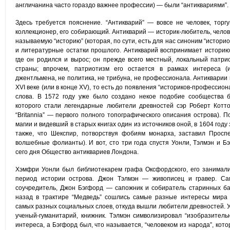
англичанина часто гораздо важнее профессии) — были “антиквариями”.
Здесь требуется пояснение. “Антикварий” — вовсе не человек, тор
коллекционер, его собирающий. Антикварий — историк-любитель, челов
называемую “историю” (которая, по сути, есть для нас синоним “истор
и литературные остатки прошлого. Антикварий воспринимает историю
где он родился и вырос; он прежде всего местный, локальный патр
страны; впрочем, патриотизм его остается в рамках интереса (
джентльмена, не политика, не трибуна, не профессионала. Антикварии
XVI веке (или в конце XV), то есть до появления “историков-профессио
слова. В 1572 году уже было создано некое подобие сообщества б
которого стали легендарные любители древностей сэр Роберт Котто
“Britannia” — первого полного топографического описания острова). 
магии и видевший в старых книгах один из источников оной, в 1604 год
также, что Шекспир, потворствуя фобиям монарха, заставил Просп
волшебные фолианты). И вот, сто три года спустя Уонли, Тэлмэн и 
сего дня Общество антиквариев Лондона.
Хэмфри Уонли был библиотекарем графа Оксфордского, его занимали
период истории острова. Джон Тэлмэн — живописец и гравер. С
соучредитель, Джон Бэгфорд — сапожник и собиратель старинных ба
назад в трактире “Медведь” сошлись самые разные интересы мира
самых разных социальных слоев, откуда вышли любители древностей.
ученый-гуманитарий, книжник. Тэлмэн символизировал “изобразител
интереса, а Бэгфорд был, что называется, “человеком из народа”, кото