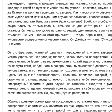
равнодушно перемалывающего мириады написанных слов, но порой,
щадящего какой-то пустяк. Именно так мы узнали Гераклита, Апулея, Н
же Кузмина и десятки тысяч других авторов. Фактически это — совсем
самом деле (если можно в данном случае использовать словосочетание 
кто знает,
что
там было
на самом деле
сочинено? Вообразим себе, чт
сохранились бы только колонки, сочиненные для сайта polit.ru. От
осталось бы несколько кусков из ранних вещей, сделанных чуть ли не п
отхлипать не мог... Только стал привыкать — глядь, бора и нет, — о
юношеские экспрессионистические стихи. От Джойса — глава “Улисса
Ньюмана.
Оттого фрагмент, истинный фрагмент, порожденный случаем, завораж
можно узреть все, что угодно; главное, чтобы хватило воображения.
целое ex ungue leonem; назло археологам с их таблицами и кисточкам
из лоскута кожи, найденного в захоронении тысячелетней давности (
человек, нежели тот, которого когда-то похоронили вместе с оружием,
Здесь нет никакой закономерности, сплошной произвол, который, в
склонности размышляющего, можно трактовать либо теологически,
литературный фрагмент, дитя случая, на мгновение сходится с ру
некогда целого здания, который тоже воплощает в себе произвол — н
стечения обстоятельств. Но, сойдясь, тут же расходится.
Обломок древнеримского здания соседствует с остатками христианского
построенного из этих самых обломков. Из руин строится то, что потом 
не отменяя — и это очень важно! — факта существования ру