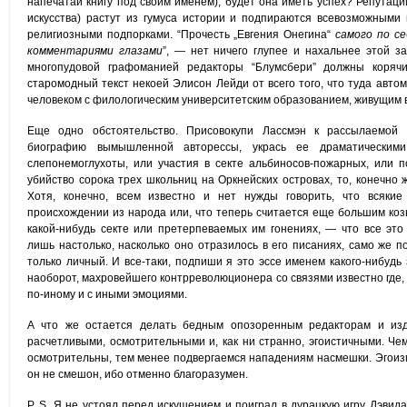
напечатай книгу под своим именем), будет она иметь успех? Репутации
искусства) растут из гумуса истории и подпираются всевозможными 
религиозными подпорками. “Прочесть „Евгения Онегина“
самого по с
комментариями глазами
”, — нет ничего глупее и нахальнее этой з
многопудовой графоманией редакторы “Блумсбери” должны корячи
старомодный текст некоей Элисон Лейди от всего того, что туда авто
человеком с филологическим университетским образованием, живущим в
Еще одно обстоятельство. Присовокупи Лассмэн к рассылаемо
биографию вымышленной авторессы, укрась ее драматическими
слепонемоглухоты, или участия в секте альбиносов-пожарных, или 
убийство сорока трех школьниц на Оркнейских островах, то, конечно 
Хотя, конечно, всем известно и нет нужды говорить, что всякие
происхождении из народа или, что теперь считается еще большим коз
какой-нибудь секте или претерпеваемых им гонениях, — что все эт
лишь настолько, насколько оно отразилось в его писаниях, само же 
только личный. И все-таки, подпиши я это эссе именем какого-нибуд
наоборот, махровейшего контрреволюционера со связями известно где, 
по-иному и с иными эмоциями.
А что же остается делать бедным опозоренным редакторам и из
расчетливыми, осмотрительными и, как ни странно, эгоистичными. Че
осмотрительны, тем менее подвергаемся нападениям насмешки. Эгоиз
он не смешон, ибо отменно благоразумен.
P. S. Я не устоял перед искушением и поиграл в дурацкую игру Дэви