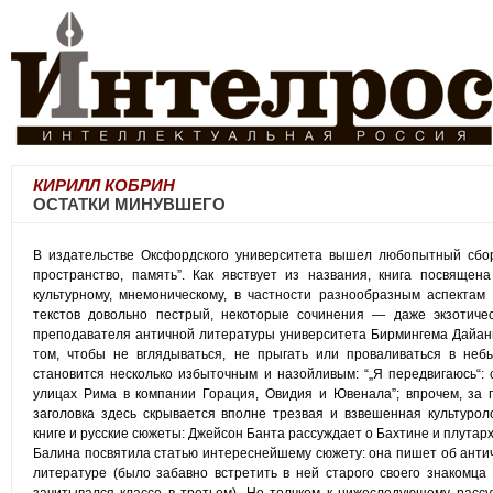
КИРИЛЛ КОБРИН
ОСТАТКИ МИНУВШЕГО
В издательстве Оксфордского университета вышел любопытный сбор
пространство, память”. Как явствует из названия, книга посвящен
культурному, мнемоническому, в частности разнообразным аспектам
текстов довольно пестрый, некоторые сочинения — даже экзотичес
преподавателя античной литературы университета Бирмингема Дайан
том, чтобы не вглядываться, не прыгать или проваливаться в небы
становится несколько избыточным и назойливым: “„Я передвигаюсь“:
улицах Рима в компании Горация, Овидия и Ювенала”; впрочем, за 
заголовка здесь скрывается вполне трезвая и взвешенная культуроло
книге и русские сюжеты: Джейсон Банта рассуждает о Бахтине и плутар
Балина посвятила статью интереснейшему сюжету: она пишет об антич
литературе (было забавно встретить в ней старого своего знакомца