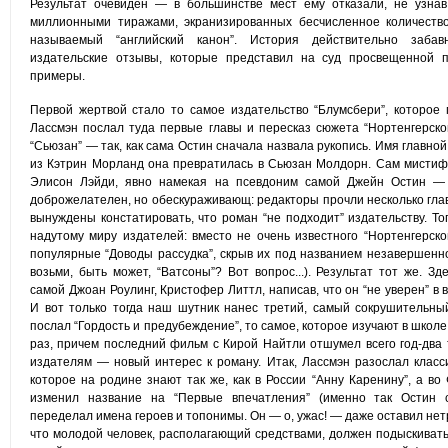
Результат очевиден — в большинстве мест ему отказали, не узнав 
миллионными тиражами, экранизированных бесчисленное количеств
называемый “английский канон”. История действительно заба
издательские отзывы, которые представил на суд просвещенной п
примеры.
Первой жертвой стало то самое издательство “Блумсбери”, которое 
Лассмэн послал туда первые главы и пересказ сюжета “Нортенгерског
“Сьюзан” — так, как сама Остин сначала назвала рукопись. Имя главно
из Кэтрин Морланд она превратилась в Сьюзан Молдорн. Сам мистиф
Элисон Лэйди, явно намекая на псевдоним самой Джейн Остин — 
доброжелателен, но обескураживающ: редакторы прочли несколько глав 
вынуждены констатировать, что роман “не подходит” издательству. Т
надутому миру издателей: вместо не очень известного “Нортенгерско
популярные “Доводы рассудка”, скрыв их под названием незавершенно
возьми, быть может, “Ватсоны”? Вот вопрос...). Результат тот же. З
самой Джоан Роулинг, Кристофер Литтл, написав, что он “не уверен” в
И вот только тогда наш шутник нанес третий, самый сокрушительный
послал “Гордость и предубеждение”, то самое, которое изучают в школ
раз, причем последний фильм с Кирой Найтли отшумел всего год-два 
издателям — новый интерес к роману. Итак, Лассмэн разослал класс
которое на родине знают так же, как в России “Анну Каренину”, а в
изменил название на “Первые впечатления” (именно так Остин с
переделал имена героев и топонимы. Он — о, ужас! — даже оставил нет
что молодой человек, располагающий средствами, должен подыскивать