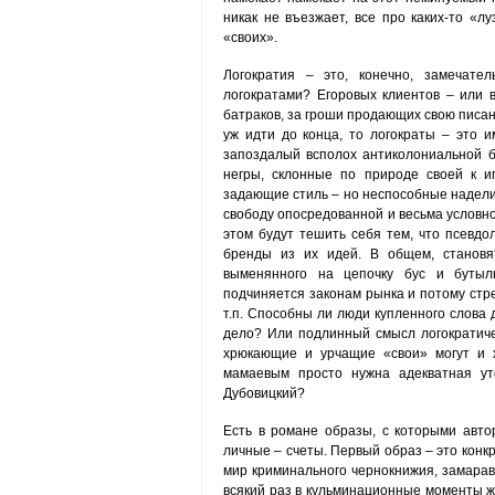
никак не въезжает, все про каких-то «л
«своих».
Логократия – это, конечно, замечател
логократами? Егоровых клиентов – или 
батраков, за гроши продающих свою писа
уж идти до конца, то логократы – это и
запоздалый всполох антиколониальной б
негры, склонные по природе своей к и
задающие стиль – но неспособные наделит
свободу опосредованной и весьма условно
этом будут тешить себя тем, что псевдо
бренды из их идей. В общем, становя
выменянного на цепочку бус и бутыл
подчиняется законам рынка и потому ст
т.п. Способны ли люди купленного слова 
дело? Или подлинный смысл логократичес
хрюкающие и урчащие «свои» могут и хо
мамаевым просто нужна адекватная ут
Дубовицкий?
Есть в романе образы, с которыми авто
личные – счеты. Первый образ – это конк
мир криминального чернокнижия, замарав
всякий раз в кульминационные моменты жи