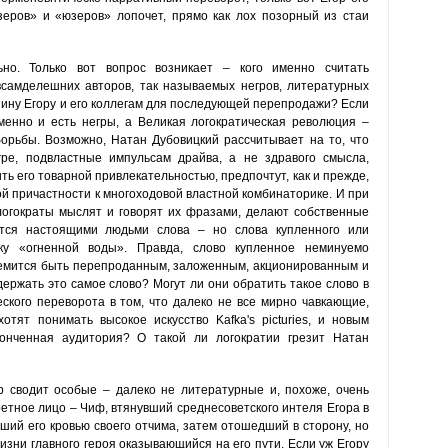
узеров» и «юзеров» лопочет, прямо как лох позорный из стаи
ьно. Только вот вопрос возникает – кого именно считать
всамделешних авторов, так называемых негров, литературных
нину Егору и его коллегам для последующей перепродажи? Если
менно и есть негры, а Великая логократическая революция –
орьбы. Возможно, Натан Дубовицкий рассчитывает на то, что
гре, подвластные импульсам драйва, а не здравого смысла,
ь его товарной привлекательностью, предпочтут, как и прежде,
й причастности к многоходовой властной комбинаторике. И при
логократы мыслят и говорят их фразами, делают собственные
тся настоящими людьми слова – но слова купленного или
ку «огненной воды». Правда, слово купленное неминуемо
ремится быть перепроданным, заложенным, акционированным и
держать это самое слово? Могут ли они обратить такое слово в
кого переворота в том, что далеко не все мирно чавкающие,
тят понимать высокое искусство Kafka's picturies, и новым
онченная аудитория? О такой ли логократии грезит Натан
р сводит особые – далеко не литературные и, похоже, очень
ретное лицо – Чиф, втянувший среднесоветского интеля Егора в
ший его кровью своего отчима, затем отошедший в сторону, но
зни главного героя оказывающийся на его пути. Если уж Егору