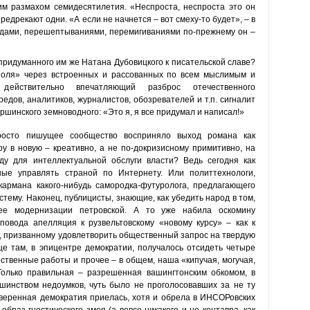
им размахом семидесятилетия. «Неспроста, неспроста это он
предрекают одни. «А если не начнется – вот смеху-то будет», – в
судами, перешептываниями, перемигиваниями по-прежнему он –
ридуманного им же Натана Дубовицкого к писательской славе?
оля» через встроенных и рассованных по всем мыслимым и
ействительно впечатляющий разброс отечественного
едов, аналитиков, журналистов, обозревателей и т.п. сигналит
ршинского земноводного: «Это я, я все придумал и написал!»
просто пишущее сообщество восприняло выход романа как
у в новую – креативно, а не по-докризисному примитивно, на
у для интеллектуальной обслуги власти? Ведь сегодня как
ые управлять страной по Интернету. Или политтехнологи,
армана какого-нибудь самородка-футуролога, предлагающего
ему. Наконец, публицисты, знающие, как убедить народ в том,
нее модернизации петровской. А то уже набила оскомину
повода апелляция к рузвельтовскому «новому курсу» – как к
у, призванному удовлетворить общественный запрос на твердую
 еще там, в эпицентре демократии, получалось отсидеть четыре
ественные работы и прочее – в общем, наша «кипучая, могучая,
Только правильная – разрешенная вашингтонским обкомом, в
шинством недоумков, чуть было не проголосовавших за не ту
уверенная демократия приелась, хотя и обрела в ИНСОРовских