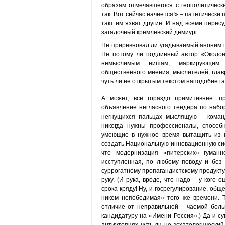
образам отмечавшегося с геополитическ
так. Вот сейчас начнется!» – патетически 
такт им язвят другие. И над всеми пере
загадочный кремлевский демиург…
Не приревновал ли угадываемый аноним п
Не потому ли подлинный автор «Околон
немыслимым нишам, маркирующим д
общественного мнения, мыслителей, главр
чуть ли не открытым текстом наподобие га
А может, все гораздо примитивнее: 
объявление негласного тендера по набор
негнущихся пальцах мыслящую – команд
никогда нужны профессионалы, способн
умеющие в нужное время вытащить из к
создать Национальную инновационную сист
что модернизация «питерских» гуман
исступленная, по любому поводу и без 
суррогатному пропагандистскому продукт
руку. (И рука, вроде, что надо – у кого
срока кряду! Ну, и госрегулирование, общ
никем непобедимая» того же времени. 
отличие от неправильной – чаемой боль
кандидатуру на «Имени Россия».) Да и с