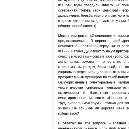
антиутопиях чуть ли не эсхатологический 
все эти годы твердили ничего не пон
суверенная голова свой демократическ
драматургия, борьба темного и светлого н
в «десятку» повестка дня для ситуации
общественной сиесты).
Между тем роман «Околоноля» интересен
предсказаниями… В перестроечной древ
ненавистной партийной верхушки: «Правит
чтении Натана Дубовицкого на ум приходи
смыслу и чувствам – совсем противоположн
деле, автор романа – то есть по оп
коллективным уродом, биомассой, состоя
социально персонифицированным злом и с
презрительным прищуром на такой панопт
безукоризненные электоральные кампа
«политические синонимы конкурентос
оксюмороны и бархатные репривати
смонтированные массовки «Наших» и 
трудноисполнимая заумь – только для то
жизни? Не слишком ли дорогая цена во
избавиться?
В ответах на эти вопросы – главная 
чернокнижном бизнесе. Если Чиф всего л