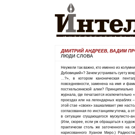
ДМИТРИЙ АНДРЕЕВ, ВАДИМ П
ЛЮДИ СЛОВА
Неужели так важно, кто именно из колумн
Дубовицкий»? Зачем устраивать суету вок
…?», в котором каноническая пента
повседневности, заменена на имя и фам
постхельсинкской алии? Принципиально 
журнала, где печатаются исключительно «
проездах или на легендарных кораблях –
этой стае «своих» зашкаливает уже насто
согласованная по инстанциям утечка, а от
в ситуации сгущающегося мускулисто-ан
(Или, скорее, если уж обращаться к худо
практически столь же заточенного на си
нарисованного Хуаном Миро.) Радиоста