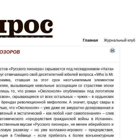
Главная
Журнальный клуб
РОЗОРОВ
истов «Русского пионера» скрывается под песевдонимом «Натан
руг отмечающего свой десятилетний юбилей вопроса «Who is Mr.
грамма, ставшая за этот срок неотъемлемым элементом
илию, вызывающие невольные ассоциации со страстями эпохи
лишь то, что роман «Околоноля» опубликован под логотипом
свои», скрывающиеся от всех остальных – чужих – в ордынских
 брендах революционной мифологии. А значит, градус свары в
лько, что «Околоноля» – уже даже не аккуратно-дозированная и
вязный и экстатический – как любой «акт самопознания» – слив
атомического «предчувствия гражданской войны в Испании».
жественным вкусам «Русского пионера», не менее иберийского и
ловую развязку – но уже коллажно-игрового – предчувствия,
нция в Глейвице – если прибегать к более конъюнктурным