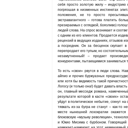
себя просто золотую жилу – индустрию 
погрязшая в низменных инстинктах элит
положения, не то просто пресытивши
экстравагантного – готова платить бол
презираемых с оглядкой, боязливо) голош
людей слова. На спрос возникает и соотв
с одним из его клиентов. Продается изде
рецензий в ведущих изданиях, отзывов изв
а посредник. Он за бесценок скупает в
перепродает его тупым, но состоятельным 
незамутненный! – продает произведе
конкурентами, пытающимися заниматься 
То есть «свои» рвутся в люди слова. Нав
айпио и прочих буржуазных предрассудко
или хотя бы видимость такой причастности
Логосу (и только она!) будет давать власт
он, главный месседж романа, намеченны
результате которой в касте «своих» оста
уйдут в политическое небытие, сгинут на 
тявкать из-за бугра не станут – как-то
месте нынешней лохократии окажется л
блоковскую «музыку революции», технолог
и Юкио Мисима с бурбоном. Говорящий 
намекает-намекает на этот неминуемый г