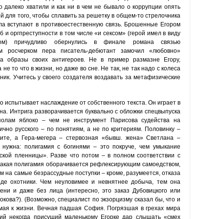
о далеко хватили и как ни в чем не бывало о коррупции опять
й для того, чтобы сплавить за решетку в общем-то стрелочника
ла вступают в противоестественную связь. Брошенные Егором
 и оргпреступности в том числе «и сексом» (герой имел в виду
аном) причудливо обернулись в финале романа связью
им росчерком пера писатель-дебютант замочил «любовно»
а образы своих антигероев. Не в пример размазне Егору,
е то что в жизни, но даже во сне. Не так, не так надо с колеса
ник. Учитесь у своего создателя воздавать за метафизические
о испытывает наслаждение от собственного текста. Он играет в
на. Интрига разворачивается буквально с обложки спецвыпуска
полам яблоко – чем не инструмент Парисова судейства на
ично русского – по понятиям, а не по критериям. Половинку –
ите, а Гера-мегера – стервозная «бывш. жена» Светлана –
 нужна: полигамия с богинями – это покруче, чем умыкание
кой пленницы». Разве что потом – в полном соответствии с
акая полигамия оборачивается рефлексирующим самоедством,
 на самые безрассудные поступки – кроме, разумеется, отказа
де охотники. Чем неуловимее и невнятнее добыча, тем она
ни и даже без лица (интересно, это заказ Дубовицкого или
кова?). (Возможно, специалист по экзорцизму сказал бы, что и
мая к жизни. Вечная падшая София. Погрязшая в грехах мира
ший некогда присущий маленькому Егорке дар слышать «смех