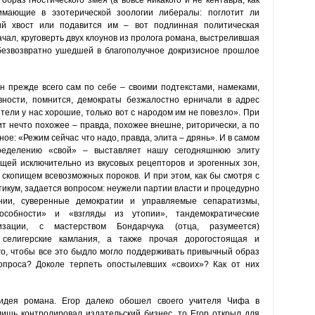
образ гностического змея (а вовсе никакого и не кентавра, как
имающие в эзотерической зоологии либералы: поглотит ли
ий хвост или подавится им – вот подлинная политическая
ачал, круговерть двух клоунов из пролога романа, выстрелившая
 безвозвратно ушедшей в благополучное докризисное прошлое
 прежде всего сам по себе – своими подтекстами, намеками,
ности, помнится, демократы безжалостно ерничали в адрес
ели у нас хорошие, только вот с народом им не повезло». При
т нечто похожее – правда, похожее внешне, риторически, а по
ое: «Режим сейчас что надо, правда, элита – дрянь». И в самом
ределению «свой» – выставляет нашу сегодняшнюю элиту
щей исключительно из вкусовых рецепторов и эрогенных зон,
копищем всевозможных пороков. И при этом, как бы смотря с
икум, задается вопросом: неужели партии власти и процедурно
нии, суверенные демократии и управляемые сепаратизмы,
пособности» и «взгляды из утопии», тандемократические
зации, с мастерством Бондарчука (отца, разумеется)
селигерские камлания, а также прочая дорогостоящая и
го, чтобы все это быдло могло поддерживать привычный образ
проса? Доколе терпеть опостылевших «своих»? Как от них
идея романа. Егор далеко обошел своего учителя Чифа в
ишь контролировал издательский бизнес, то Егор открыл для