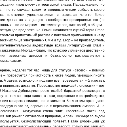
создания «под ключ» литературной славы. Парадоксально, но
а – не то ощущая каким-то звериным чутьем зыбкость своего
сь плотскими удовольствиями и возжелав чего-то более
ьшие деньги за инициацию в сообщество презираемых ею (но
танных – по ее меркам – интеллектуалов, писателей, в общем –
етствующее предложение. Роман начинается сценой торга Егора
вательски примитивный рассказ с пакетным приложением к нему
естных лиц в электронных СМИ и т.д. Егор – не производитель,
 интеллектуальном андеграунде всякий литературный хлам и
заказчикам. Иногда – благо, что кругозор у клиентов девственно
ния известных авторов и безжалостно расправляется с
тем же самым.
ерное, недалек тот час, когда для статуса «своего» – помимо
в – потребуется причастность к касте людей, умеющих писать
. А затем, возможно, и подавно все перевернется – близость к
ь и приносить достаток. Провозвестие грядущей логократии – вот
й Натаном Дубовицким проект особой бархатной революции, в
нутся только люди слова, а лохи, погрязшие в потреблядстве,
своих канарских виллах, но в отличие от беглых олигархов даже
 несподручно это одновременно с пережевыванием омаров. И на
огократия. Виртуозная смена элит, «восстание масс» под
ия soft power с оптическим прицелом, Аллен Гинзберг со льдом
пользуется, безмолвствующий ползает. Натан Дубовицкий уж
ерменевнтическо-нарративный переворот, только вот Егор его