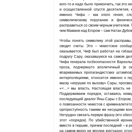
кого-то и надо было прикончить, так это 
и осуществленной спустя десятилетия, е
именно Чифа – как злого гения, сло
символическому поруганию и физиче
расправиться со своим черным учителем. 
чем Мамаев над Егором – сам Натан Дубов
Чтобы понять символику этой расправы,
сводит счеты. Это – чекистское сообщ
оказывается, Чиф был работал на гэбэшн
подругу Сару, оказавшуюся на самом де
Чифа генерала госбезопасности Вархолы. 
проза, подчеркнуто аполитичный (в 
впариваемых пропагандистских штампов)
интерполяциями, относится именно к ге
маску «игрушки по вызову» Сары, просвещ
«<…> мы власть. Настоящая власть не 
Поддерживаем порядок, оставаясь неви
последующий диалог Яны-Сары с Егором,
о повязанности чекистов с криминалитет
оргпреступность такими же несущими конс
Нетрудно связать первую фразу (кто обес
этот «порядок). По убийственной ирон
вместе в тюрьме, причем последний – в р
на самом верху не вполне куртуазно ото