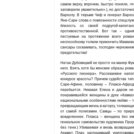
самом верху, впрочем, быстро поняли, чт
заговорили уважительно».), но достаточно
Вархолу. В тюрьме Чиф и генерал Вархо
Яне-Саре слова о повязанности спецслужб
близость со своей подругой-капит
противоестественной. Вот так – одн
пестуемые на протяжении всего роман
неспособному толком прикончить Мамаева н
сансары соскакивать, господин чернокниж
предательства!
Натан Дубовицкий не просто на манер Фук
него. Взять хотя бы женские образы рома
«Русского пионера». Рассекаемое напо
конкурсе красоты? Причем судейства тип
Саре-Афине, половинку – Плаксе-Афрод
перебьется. Никакая Елена и даром не
понравившейся женщины в духе «Кавказс
национальными особенностями любви – т
превращающим жизнь в каторгу, толкающим
от самой полигамии. Самцы – по приро
вожделеннее. Плакса – женщина без име
гениальное самовольство художника Проро
без тени.) Убиваемая и вновь возвращае
Ахамот. Плач, заглушивший, уничтожив