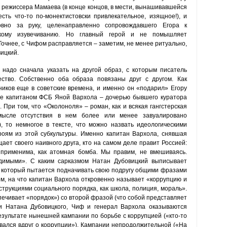
не режиссера Мамаева (в конце концов, в мести, вынашивавшейся
сть что-то по-монектистовски привлекательное, изящное!), и
вно за руку, целенаправленно сопровождавшего Егора к
скому изувечиванию. Но главный герой и не помышляет
Точнее, с Чифом расправляется – заметим, не менее ритуально,
ицкий.
 надо сначала указать на другой образ, с которым писатель
ество. Собственно оба образа повязаны друг с другом. Как
иков еще в советские времена, и именно он «подарил» Егору
ле капитаном ФСБ Яной Вархола – дочерью бывшего куратора
При том, что «Околоноля» – роман, как и всякая гангстерская
смысле отсутствия в нем более или менее завуалировано
, то немногое в тексте, что можно назвать идеологическими
роям из этой субкультуры. Именно капитан Вархола, снявшая
ает своего наивного друга, кто на самом деле правит Россией:
применима, как атомная бомба. Мы правим, не вмешиваясь.
димыми». С каким сарказмом Натан Дубовицкий выписывает
 который пытается подначивать свою подругу общими фразами
ом, на что капитан Вархола откровенно называет «коррупцию и
трукциями социального порядка, как школа, полиция, мораль».
печивает «порядок») со второй фразой (что собой представляет
ии Натана Дубовицкого, Чиф и генерал Вархола оказываются
езультате нынешней кампании по борьбе с коррупцией («кто-то
звался вдруг о коррупции»). Кампании непродолжительной («На