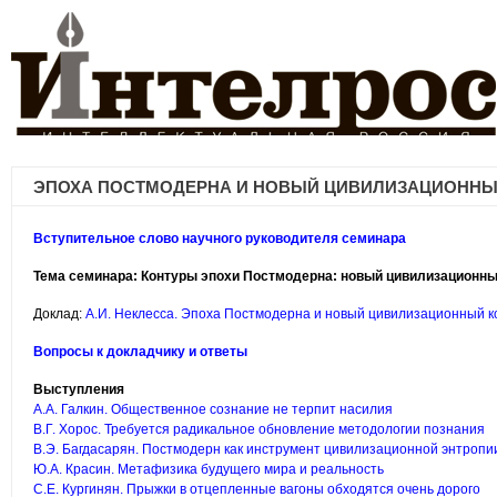
ЭПОХА ПОСТМОДЕРНА И НОВЫЙ ЦИВИЛИЗАЦИОННЫ
Вступительное слово научного руководителя семинара
Тема семинара: Контуры эпохи Постмодерна: новый цивилизационный
Доклад:
А.И. Неклесса. Эпоха Постмодерна и новый цивилизационный к
Вопросы к докладчику и ответы
Выступления
А.А. Галкин. Общественное сознание не терпит насилия
В.Г. Хорос. Требуется радикальное обновление методологии познания
В.Э. Багдасарян. Постмодерн как инструмент цивилизационной энтропи
Ю.А. Красин. Метафизика будущего мира и реальность
С.Е. Кургинян. Прыжки в отцепленные вагоны обходятся очень дорого