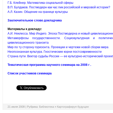
Г.Б. Клейнер. Математика социальной сферы
В.П. Булдаков. Постмодерн как час пик российской и мировой истории?
А.Л. Казин. Общение на границе культуры
Заключительное слово докладчика
Материалы к докладу:
А.И. Неклесса. Мир Индиго. Эпоха Постмодерна и новый цивилизационн
Метаморфозы государственности. Социокультурная и политиче
цивилизационного транзита
Мир по ту сторону горизонта. Проекции и чертежи новой сборки мира
Неопознанная культура. Гностические корни постсовременности
Страна пути. Вектор судьбы России — ее культурно-исторический проек
Тематическая программа научного семинара на 2008 г .
Список участников семинара
21 июля 2008 |
Рубрика:
Библиотека
»
Картографируя будущее