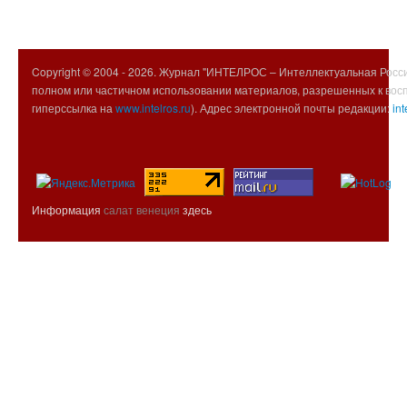
Copyright © 2004 -
2026. Журнал "ИНТЕЛРОС – Интеллектуальная Росси
полном или частичном использовании материалов, разрешенных к вос
гиперссылка на
www.intelros.ru
). Адрес электронной почты редакции:
int
Информация
салат венеция
здесь