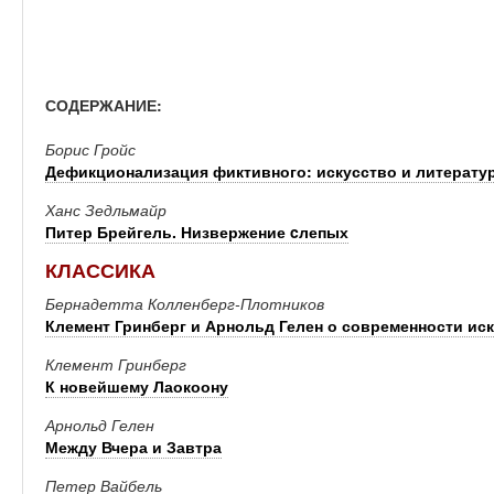
СОДЕРЖАНИЕ:
Борис Гройс
Дефикционализация фиктивного: искусство и литератур
Ханс Зедльмайр
Питер Брейгель. Низвержение cлепых
КЛАССИКА
Бернадетта Колленберг-Плотников
Клемент Гринберг и Арнольд Гелен о современности ис
Клемент Гринберг
К новейшему Лаокоону
Арнольд Гелен
Между Вчера и Завтра
Петер Вайбель