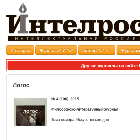
Интелрос
Журналы "а"-"я"
Авторы "а"-"я"
Журналь
Другие журналы на сайт
Логос
№ 4 (106), 2015
Философско-литературный журнал
Тема номера: Искусство сегодня