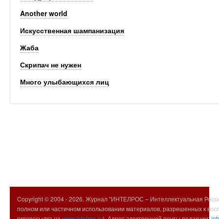
Another world
Искусственная шампанизация
Жаба
Скрипач не нужен
Много улыбающихся лиц
Copyright © 2004 -
2026. Журнал "ИНТЕЛРОС – Интеллектуальная Росси
полном или частичном использовании материалов, разрешенных к вос
гиперссылка на
www.intelros.ru
). Адрес электронной почты редакции:
int