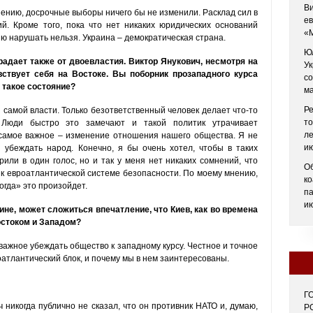
Ви
ению, досрочные выборы ничего бы не изменили. Расклад сил в
ев
. Кроме того, пока что нет никаких юридических оснований
«М
ю нарушать нельзя. Украина – демократическая страна.
Юл
радает также от двоевластия. Виктор Янукович, несмотря на
Ук
ствует себя на Востоке. Вы поборник прозападного курса
со
 такое состояние?
ма
Ре
 самой власти. Только безответственный человек делает что-то
то
. Люди быстро это замечают и такой политик утрачивает
ле
самое важное – изменение отношения нашего общества. Я не
ию
 убеждать народ. Конечно, я бы очень хотел, чтобы в таких
рили в один голос, но и так у меня нет никаких сомнений, что
О
к евроатлантической системе безопасности. По моему мнению,
ко
огда» это произойдет.
п
ию
аине, может сложиться впечатление, что Киев, как во времена
остоком и Западом?
 важное убеждать общество к западному курсу. Честное и точное
атлантический блок, и почему мы в нем заинтересованы.
Г
 никогда публично не сказал, что он противник НАТО и, думаю,
Р