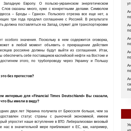
 Западную Европу. О польско-украинском энергетическом
ут
. Слов сказаны много, хуже с конкретными делами. Символом
Ан
есса – Броды – Гданск». Польского отрезка все еще нет, а
по
ющих три года продлил соглашение с Россией. В результате
ть должна поставляться на Запад, служит для транспортировки
Ан
по
Ан
т особого значения. Поскольку в нем содержится оговорка,
по
 может в любой момент объявить о прекращении действия
месяцев россияне должны будут выйти из соглашения. Итак,
Ан
бы обеспечить себе поставщиков каспийской нефти на Востоке и
по
достигнем этого, по трубопроводу через Украину и Польшу
Ан
по
 это без протестов?
Ан
с
п
ем интервью для «Financial Times Deutschland» Вы сказали,
 что Вы имели в виду?
дних двух лет Украина получила от Брюсселя больше, чем за
оставлен статус страны с рыночной экономикой, имеем
орый упростит наше вступление в ВТО. Либерализован визовый
Ук
 нас в значительной мере приближают к ЕС, как, например,
«