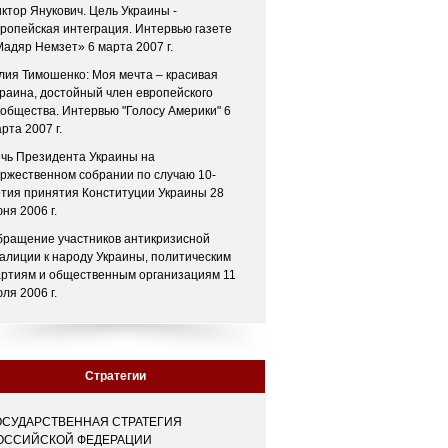
ктор Янукович. Цель Украины -
ропейская интеграция. Интервью газете
адяр Немзет» 6 марта 2007 г.
ия Тимошенко: Моя мечта – красивая
раина, достойный член европейского
общества. Интервью "Голосу Америки" 6
рта 2007 г.
чь Президента Украины на
ржественном собрании по случаю 10-
тия принятия Конституции Украины 28
ня 2006 г.
бращение участников антикризисной
алиции к народу Украины, политическим
артиям и общественным организациям 11
ля 2006 г.
Стратегии
ОСУДАРСТВЕННАЯ СТРАТЕГИЯ
ОССИЙСКОЙ ФЕДЕРАЦИИ