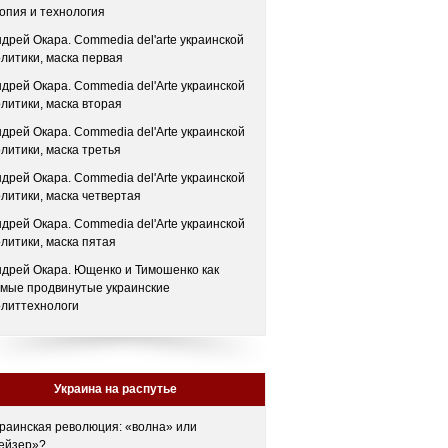
опия и технология
дрей Окара. Commedia del'arte украинской
литики, маска первая
дрей Окара. Commedia del'Arte украинской
литики, маска вторая
дрей Окара. Commedia del'Arte украинской
литики, маска третья
дрей Окара. Commedia del'Arte украинской
литики, маска четвертая
дрей Окара. Commedia del'Arte украинской
литики, маска пятая
дрей Окара. Ющенко и Тимошенко как
амые продвинутые украинские
олиттехнологи
Украина на распутье
раинская революция: «волна» или
гейзер»?