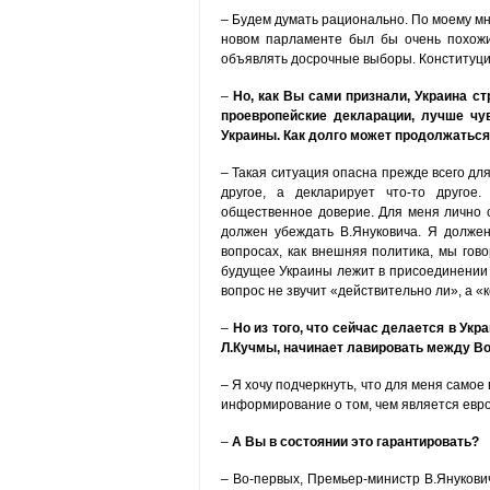
– Будем думать рационально. По моему мн
новом парламенте был бы очень похожий
объявлять досрочные выборы. Конституци
–
Но, как Вы сами признали, Украина ст
проевропейские декларации, лучше чув
Украины. Как долго может продолжаться
– Такая ситуация опасна прежде всего для
другое, а декларирует что-то другое
общественное доверие. Для меня лично 
должен убеждать В.Януковича. Я должен
вопросах, как внешняя политика, мы гово
будущее Украины лежит в присоединении 
вопрос не звучит «действительно ли», а «к
–
Но из того, что сейчас делается в Укр
Л.Кучмы, начинает лавировать между В
– Я хочу подчеркнуть, что для меня самое
информирование о том, чем является евро
–
А Вы в состоянии это гарантировать?
– Во-первых, Премьер-министр В.Янукович