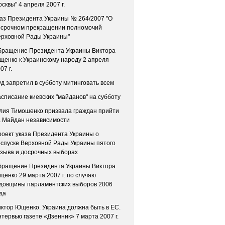
сквы" 4 апреля 2007 г.
аз Президента Украины № 264/2007 "О
осрочном прекращении полномочий
ерховной Рады Украины"
бращение Президента Украины Виктора
енко к Украинскому народу 2 апреля
07 г.
д запретил в субботу митинговать всем
списание киевских "майданов" на субботу
лия Тимошенко призвала граждан прийти
а Майдан независимости
оект указа Президента Украины о
спуске Верховной Рады Украины пятого
зыва и досрочных выборах
бращение Президента Украины Виктора
енко 29 марта 2007 г. по случаю
одовщины парламентских выборов 2006
да
ктор Ющенко. Украина должна быть в ЕС.
тервью газете «Дзенник» 7 марта 2007 г.