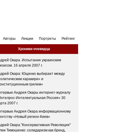
Авторы
Лекции
Портреты
Рейтинг
Хроники очевидца
дрей Окара. Испытание украинским
изисом. 16 апреля 2007 г.
ндрей Окара: Ющенко выбирает между
олитическим харакири» и
конституционным грилем»
нтервью Андрея Окары интернет-журналу
Интелрос-Интелектуальная Россия» 30
рта 2007 г.
нтервью Андрея Окара информационному
ентству «Новый регион-Киев»
дрей Окара."Консервативная Революция"
ии Тимошенко: солидаризм как бренд,