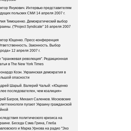
ктор Янукович. Интервью представителям
дущих польских СМИ 14 апреля 2007 г.
лия Тимошенко. Демократический выбор
раины. ("Project Syndicate" 16 апреля 2007
иктор Ющенко. Пресс-конференция
тветственность. Законность. Выбор
рода» 12 апреля 2007 г.
 "оранжевая революция". Редакционная
атья в The New York Times
онардо Коэн. Украинская демократия в
ольшой опасности
ндрей Шарый. Валерий Чалый: «Ющенко
лее последователен, чем коалиция»
ий Багров, Михаил Саленков. Московские
литтехнологи пугают Украину гражданской
ойной
следствия политического кризиса на
раине. Беседа Сэма Грина, Глеба
вловского и Марка Урнова на радио "Эхо