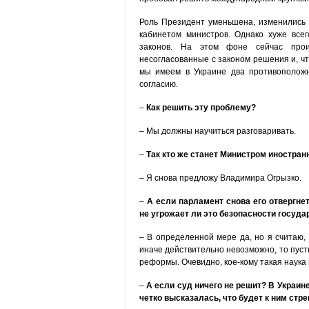
Роль Президент уменьшена, изменились 
кабинетом министров. Однако хуже все
законов. На этом фоне сейчас прои
несогласованные с законом решения и, чт
мы имеем в Украине два противоположн
согласию.
–
Как решить эту проблему?
– Мы должны научиться разговаривать.
–
Так
кто же станет Министром иностран
– Я снова предложу Владимира Огрызко.
–
А если парламент снова его отвергне
не угрожает ли это безопасности госуда
– В определенной мере да, но я считаю,
иначе действительно невозможно, то пуст
реформы. Очевидно, кое-кому такая наука
–
А если суд ничего не решит? В Украи
четко высказалась, что будет к ним стре