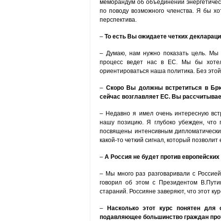
меморандум об объединении энергетическ
по поводу возможного членства. Я бы хо
перспектива.
–
То есть Вы ожидаете четких деклараци
– Думаю, нам нужно показать цель. Мы 
процесс ведет нас в ЕС. Мы бы хотел
ориентироваться наша политика. Без этой
–
Скоро Вы должны встретиться в Брю
сейчас возглавляет ЕС. Вы рассчитыва
– Недавно я имел очень интересную встр
нашу позицию. Я глубоко убежден, что
посвящены интенсивным дипломатическим 
какой-то четкий сигнал, который позволит
–
А Россия не будет против европейски
– Мы много раз разговаривали с Россией
говорил об этом с Президентом В.Пут
стараний. Россияне заверяют, что этот кур
–
Насколько этот курс понятен для
подавляющее большинство граждан проти