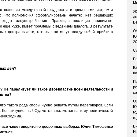
Мо
отношения между главой государства и премьер-министром и
Ук
го, что полномочия сформулированы нечетко, нет решающих
д
сходят злоупотребления. Правящая коалиция принимает
В
о еще хуже, имеет проблемы с ведением диалога. В результате
О
ые центра власти, которые не могут между собой прийти к
Ющ
20
Су
Ра
Ю
ных дел?
н
Пр
ро
т? Не парализует ли такое двоевластие всей деятельности и
со
рства?
О
 что такого рода споры нужно решать путем переговоров. Если
Ющ
ь Конституционный Суд четко выскажется на тему политической
г
 необходима.
го
Ви
не все чаще говорится о досрочных выборах. Юлия Тимошенко
Ин
миться.