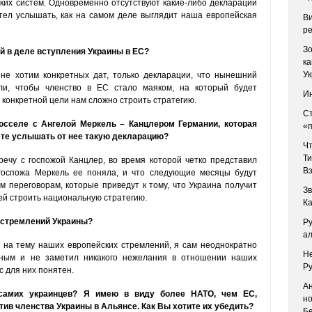
их систем. Одновременно отсутствуют какие-либо декларации
тел услышать, как на самом деле выглядит наша европейская
В
р
Зо
й в деле вступления Украины в ЕС?
ка
У
не хотим конкретных дат, только декларации, что нынешний
и, чтобы членство в ЕС стало маяком, на который будет
И
 конкретной цели нам сложно строить стратегию.
С
сселе с Ангелой Меркель – Канцлером Германии, которая
«п
ете услышать от нее такую декларацию?
Чт
Т
ечу с госпожой Канцлер, во время которой четко представил
В
 госпожа Меркель ее поняла, и что следующие месяцы будут
переговорам, которые приведут к тому, что Украина получит
Зв
 ей строить национальную стратегию.
Ка
х стремлений Украины?
Ру
а
 на тему наших европейских стремлений, я сам неоднократно
Не
иным и не заметил никакого нежелания в отношении наших
Ру
с для них понятен.
Ан
 самих украинцев? Я имею в виду более НАТО, чем ЕС,
но
в членства Украины в Альянсе. Как Вы хотите их убедить?
Б