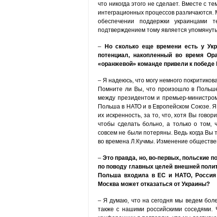
что никогда этого не сделает. Вместе с т
интеграционных процессов различаются. М
обеспечении поддержки украинцами 
подтверждением тому является упомянуты
–
Но сколько еще времени есть у Укр
потенциал, накопленный во время Ор
«оранжевой» команде привели к победе 
– Я надеюсь, что могу немного покритиков
Помните ли Вы, что произошло в Польше 
между президентом и премьер-министром?
Польша в НАТО и в Европейском Союзе. Я
их искренность, за то, что, хотя Вы говор
чтобы сделать больно, а только о том, 
совсем не были потеряны. Ведь когда Вы т
во времена Л.Кучмы. Изменение обществен
–
Это правда, но, во-первых, польские 
по поводу главных целей внешней полит
Польша входила в ЕС и НАТО, Россия 
Москва может отказаться от Украины?
– Я думаю, что на сегодня мы ведем бол
также с нашими российскими соседями. 