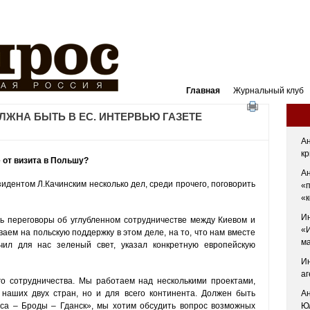
Главная
Журнальный клуб
ЛЖНА БЫТЬ В ЕС. ИНТЕРВЬЮ ГАЗЕТЕ
Ан
кр
 от визита в Польшу?
А
идентом Л.Качинским несколько дел, среди прочего, поговорить
«п
«
И
ь переговоры об углубленном сотрудничестве между Киевом и
«
ем на польскую поддержку в этом деле, на то, что нам вместе
ма
чил для нас зеленый свет, указал конкретную европейскую
И
аг
о сотрудничества. Мы работаем над несколькими проектами,
наших двух стран, но и для всего континента. Должен быть
Ан
са – Броды – Гданск», мы хотим обсудить вопрос возможных
Юл