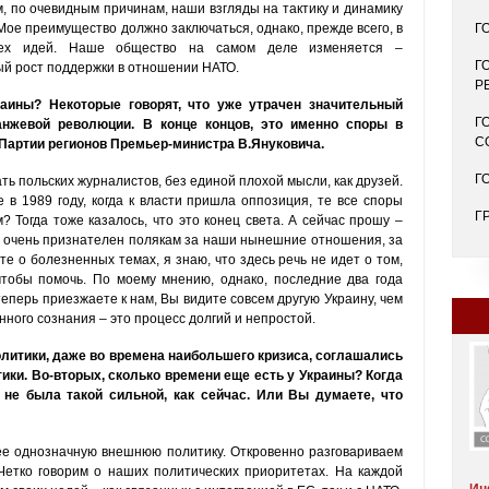
ем, по очевидным причинам, наши взгляды на тактику и динамику
ое преимущество должно заключаться, однако, прежде всего, в
Г
тех идей. Наше общество на самом деле изменяется –
Г
й рост поддержки в отношении НАТО.
Р
аины? Некоторые говорят, что уже утрачен значительный
Г
анжевой революции. В конце концов, это именно споры в
С
Партии регионов Премьер-министра В.Януковича.
Г
ать польских журналистов, без единой плохой мысли, как друзей.
в 1989 году, когда к власти пришла оппозиция, те все споры
Г
 Тогда тоже казалось, что это конец света. А сейчас прошу –
 очень признателен полякам за наши нынешние отношения, за
ите о болезненных темах, я знаю, что здесь речь не идет о том,
чтобы помочь. По моему мнению, однако, последние два года
еперь приезжаете к нам, Вы видите совсем другую Украину, чем
ного сознания – это процесс долгий и непростой.
политики, даже во времена наибольшего кризиса, соглашались
ики. Во-вторых, сколько времени еще есть у Украины? Когда
не была такой сильной, как сейчас. Или Вы думаете, что
ее однозначную внешнюю политику. Откровенно разговариваем
Четко говорим о наших политических приоритетах. На каждой