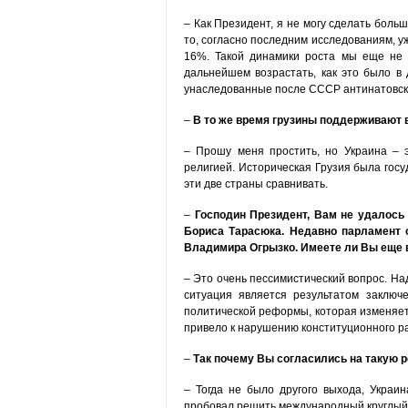
– Как Президент, я не могу сделать больш
то, согласно последним исследованиям, у
16%. Такой динамики роста мы еще не 
дальнейшем возрастать, как это было в 
унаследованные после СССР антинатовск
–
В то же время грузины поддерживают 
– Прошу меня простить, но Украина – 
религией. Историческая Грузия была гос
эти две страны сравнивать.
–
Господин Президент, Вам не удалось
Бориса Тарасюка. Недавно парламент 
Владимира Огрызко. Имеете ли Вы еще в
– Это очень пессимистический вопрос. На
ситуация является результатом заключ
политической реформы, которая изменяет 
привело к нарушению конституционного р
–
Так почему Вы согласились на такую
– Тогда не было другого выхода, Украи
пробовал решить международный круглый 