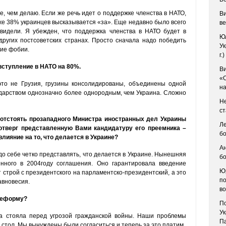
е, чем делаю. Если же речь идет о поддержке членства в НАТО,
Ви
же 38% украинцев высказывается «за». Еще недавно было всего
ве
видели. Я убежден, что поддержка членства в НАТО будет в
Ю
других постсоветских странах. Просто сначала надо победить
Ук
ие фобии.
г.)
вступление в НАТО на 80%.
В
«О
это не Грузия, грузины консолидированы, объединены одной
на
ударством однозначно более однородным, чем Украина. Сложно
Не
ст
 отстоять прозападного Министра иностранных дел Украины
Ле
отверг представленную Вами кандидатуру его преемника –
б
лияние на то, что делается в Украине?
А
до себе четко представлять, что делается в Украине. Нынешняя
бо
енного в 2004году соглашения. Оно гарантировала введение
Юр
строй с президентского на парламентско-президентский, а это
по
авновесия.
в
 реформу?
По
Ук
на стояла перед угрозой гражданской войны. Наши проблемы
Па
стол. Мы вынуждены были согласиться и теперь за это платим.