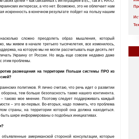
Ин
 своих целей – как связанных с интеграцией в ЕС, так и с НАТО.
украинских интересах, а что нет. Возможно, это не облегчает нам
Пр
акая искренность в конечном результате пойдет на пользу нашим
Ис
Пр
Те
Ко
Те
Эк
От
 насколько сложно преодолеть образ мышления, который
Рей
оц
ко, мы живем в начале третьего тысячелетия, все изменилось,
Рей
ддержка, на которую мы не могли рассчитывать еще десять лет
ве
личать Украину от России. Но ведь еще совсем недавно даже
Рей
с этим проблемы.
Рей
против размещения на территории Польши системы ПРО из
ссией?
аинских политиков. Я лично считаю, что речь идет о развитии
 оборона, тем больше безопасность также нашего континента.
– таково мое мнение. Поэтому следует поддерживать каждый
ости – это во-первых. Во-вторых, надо помнить, что проблема
лом страны, на территории которой она должна находиться.
ы быть шире информированы о подобных инициативах.
и?
ы объявленные американской стороной консультации, которые