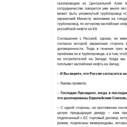
газопроводов из Центральной Азии в
сотрудничестве говорится уже много лет
может быть упомянутый трубопровод «Од
украинский Министр экономики на следу
трубопровод, по которому каспийская неф
российской нефти на Юг.
Соглашение с Россией, однако, не имее
согласно которой украинская сторона
договоренности. Тогда в течение трех 
проблема не в трубопроводе, а в том, что
ее потребителей на Западе. Когда мы 
поплывет каспийская нефть на Запад.
–
И Вы верите, что Россия согласится на
– Таковы правила.
–
Господин Президент, когда в последн
что разочарованы Европейским Союзом,
– С одной стороны, на протяжении после
целую предыдущую декаду – нам пред
подписанный с ЕС торговый договор, кот
режим, подписаны меморандумы, которые