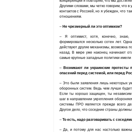
конференции я повторяю, что мы достигнем
Другими словами, мы четко говорим, что в 
контактов с Россией, но я убежден, что т
отношениям.
–
Не чрезмерный ли это оптимизм?
– Я оптимист, хотя, конечно, знаю,
формировался несколько сотен лет. Одна
действуют другие механизмы, возможна по
назад. В мире уже наконец начинают от
самые крупные западные политики имели 
–
Возникают ли украинские протесты 
опасений перед системой, или перед Ро
– Это были заявления лишь некоторых укр
оборонных систем. Ведь чем лучше будет
Если ты хорошо защищен, ты независим 
шаг в направлении укрепления обороняем
системы ПРО является прежде всего де
Другое дело, что соседние страны должн
–
То есть, надо разговаривать с соседям
– Да, и потому для нас настолько важн