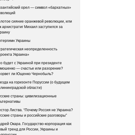
изантийский орел — символ «бархатных»
еволюций
лотое сияние оранжевой революции, или
к архистратиг Михаил заступился за
краину
нтергимн Украины
тратегическая неопределенность
роекта Украина»
о будет с Украиной при президенте
имошенко — счастье или разорение?
зорвет ли Ющенко Чернобыль?
езда на горизонте Поруссии (о будущем
лининградской области)
сские страны: цивилизационные
льтернативы
стор Листва. “Почему Россия не Украина?
сские страны и российские разговоры”
дрей Окара. Государство-корпорация как
вый тренд для России, Украины и
елоруссии