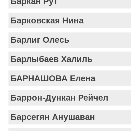
Баркан Рут
Барковская Нина
Барлиг Олесь
Барлыбаев Халиль
БАРНАШОВА Елена
Баррон-Дункан Рейчел
Барсегян Анушаван