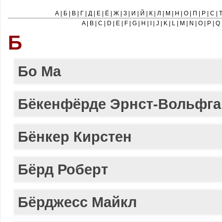
А
|
Б
|
В
|
Г
|
Д
|
Е
|
Ё
|
Ж
|
З
|
И
|
Й
|
К
|
Л
|
М
|
Н
|
О
|
П
|
Р
|
С
|
A
|
B
|
C
|
D
|
E
|
F
|
G
|
H
|
I
|
J
|
K
|
L
|
M
|
N
|
O
|
P
|
Q
Б
Бo Ma
Бёкенфёрде Эрнст-Вольфга
Бёнкер Кирстен
Бёрд Роберт
Бёрджесс Майкл