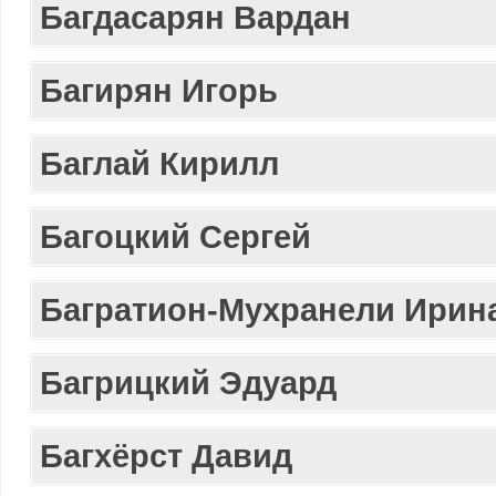
Багдасарян Вардан
Багирян Игорь
Баглай Кирилл
Багоцкий Сергей
Багратион-Мухранели Ирин
Багрицкий Эдуард
Багхёрст Давид