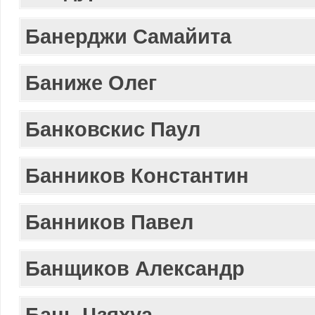
Банерджи Самайита
Баниже Олег
Банковскис Паул
Банников Константин
Банников Павел
Банщиков Александр
Бань Цзяхуа